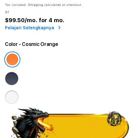
Tax included.
Shipping
calculated at checkout.
or
$99.50
/mo. for 4 mo.
Pelajari Selengkapnya
Color
- Cosmic Orange