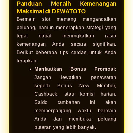
Panduan Meraih Kemenangan
Maksimal di DEWATOTO
Bermain slot memang mengandalkan
peluang, namun menerapkan strategi yang
tepat dapat meningkatkan rasio
kemenangan Anda secara signifikan.
Berikut beberapa tips cerdas untuk Anda
terapkan:
Manfaatkan Bonus Promosi:
Jangan lewatkan penawaran
seperti Bonus New Member,
Cashback, atau komisi harian.
Saldo tambahan ini akan
memperpanjang waktu bermain
Anda dan membuka peluang
putaran yang lebih banyak.