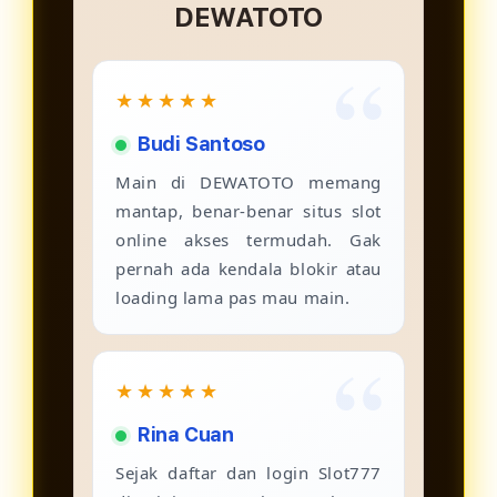
DEWATOTO
penuh setiap harinya. Cukup
bermain Anda.
hubungi kami melalui fitur Live Chat
atau WhatsApp resmi DEWATOTO,
dan tim kami akan segera membantu
Budi Santoso
menyelesaikan kendala Anda dalam
hitungan menit.
Main di DEWATOTO memang
mantap, benar-benar situs slot
online akses termudah. Gak
pernah ada kendala blokir atau
loading lama pas mau main.
Rina Cuan
Sejak daftar dan login Slot777