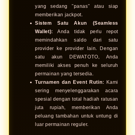
yang sedang "panas" atau siap
memberikan jackpot.
Sistem Satu Akun (Seamless
Wallet):
Anda tidak perlu repot
memindahkan saldo dari satu
provider ke provider lain. Dengan
satu akun DEWATOTO, Anda
memiliki akses penuh ke seluruh
permainan yang tersedia.
Turnamen dan Event Rutin:
Kami
sering menyelenggarakan acara
spesial dengan total hadiah ratusan
juta rupiah, memberikan Anda
peluang tambahan untuk untung di
luar permainan reguler.