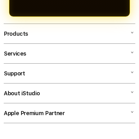
Products
Services
DEWATOTO
SLOT GACOR
Support
AppleCare+
SLOT ONLINE
Corporate
PASTI BAYAR
About iStudio
My Account
Togel Online
MAXWIN
Collection & Delivery
Elush Service Provider
RTP SLOT
Apple Premium Partner
About Us
Returns & Exchanges
Financing Options
JACKPOT
Find an iStudio near you
Contact Us
Trade-in
SLOT
Why Shop at iStudio