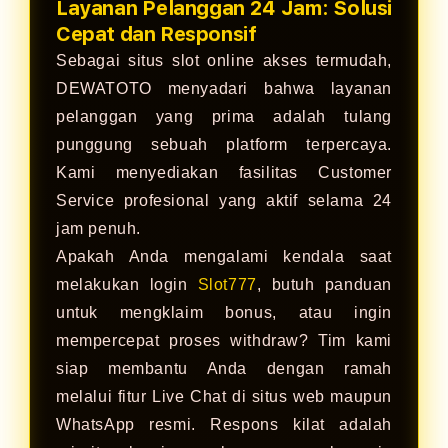
Layanan Pelanggan 24 Jam: Solusi
Cepat dan Responsif
Sebagai situs slot online akses termudah,
DEWATOTO menyadari bahwa layanan
pelanggan yang prima adalah tulang
punggung sebuah platform terpercaya.
Kami menyediakan fasilitas Customer
Service profesional yang aktif selama 24
jam penuh.
Apakah Anda mengalami kendala saat
melakukan login
Slot777
, butuh panduan
untuk mengklaim bonus, atau ingin
mempercepat proses withdraw? Tim kami
siap membantu Anda dengan ramah
melalui fitur Live Chat di situs web maupun
WhatsApp resmi. Respons kilat adalah