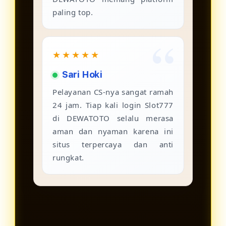
paling top.
Sari Hoki
Pelayanan CS-nya sangat ramah
24 jam. Tiap kali login Slot777
di DEWATOTO selalu merasa
aman dan nyaman karena ini
situs terpercaya dan anti
rungkat.