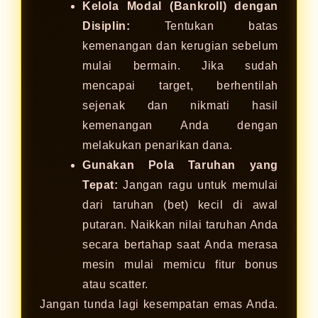
Kelola Modal (Bankroll) dengan
Disiplin:
Tentukan batas
kemenangan dan kerugian sebelum
mulai bermain. Jika sudah
mencapai target, berhentilah
sejenak dan nikmati hasil
kemenangan Anda dengan
melakukan penarikan dana.
Gunakan Pola Taruhan yang
Tepat:
Jangan ragu untuk memulai
dari taruhan (bet) kecil di awal
putaran. Naikkan nilai taruhan Anda
secara bertahap saat Anda merasa
mesin mulai memicu fitur bonus
atau scatter.
Jangan tunda lagi kesempatan emas Anda.