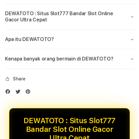
DEWATOTO : Situs Slot777 Bandar Slot Online
Gacor Ultra Cepat
Apa itu DEWATOTO?
Kenapa banyak orang bermain di DEWATOTO?
Share
DEWATOTO : Situs Slot777
Bandar Slot Online Gacor
Ultra Cepat