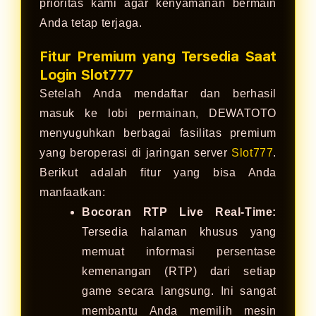
prioritas kami agar kenyamanan bermain
Anda tetap terjaga.
Fitur Premium yang Tersedia Saat
Login Slot777
Setelah Anda mendaftar dan berhasil
masuk ke lobi permainan, DEWATOTO
menyuguhkan berbagai fasilitas premium
yang beroperasi di jaringan server
Slot777
.
Berikut adalah fitur yang bisa Anda
manfaatkan:
Bocoran RTP Live Real-Time:
Tersedia halaman khusus yang
memuat informasi persentase
kemenangan (RTP) dari setiap
game secara langsung. Ini sangat
membantu Anda memilih mesin