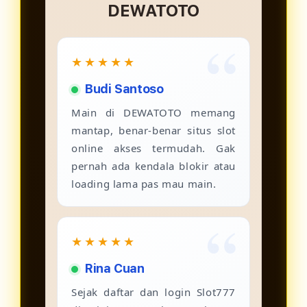
DEWATOTO
penuh setiap harinya. Cukup
bermain Anda.
hubungi kami melalui fitur Live Chat
atau WhatsApp resmi DEWATOTO,
dan tim kami akan segera membantu
Budi Santoso
menyelesaikan kendala Anda dalam
hitungan menit.
Main di DEWATOTO memang
mantap, benar-benar situs slot
online akses termudah. Gak
pernah ada kendala blokir atau
loading lama pas mau main.
Rina Cuan
Sejak daftar dan login Slot777