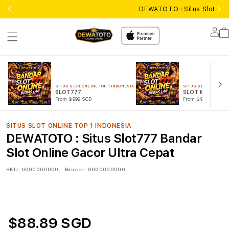
DEWATOTO : Situs Slot777 
Lo
in
SITUS SLOT ONLINE TOP 1 INDONESIA
SITUS SLOT ONLINE T
SLOT777
SLOT MAXWIN
From $999 SGD
From $999 SGD
SITUS SLOT ONLINE TOP 1 INDONESIA
DEWATOTO : Situs Slot777 Bandar
Slot Online Gacor Ultra Cepat
SKU:
0000000000
Barcode:
0000000000
$88.89 SGD