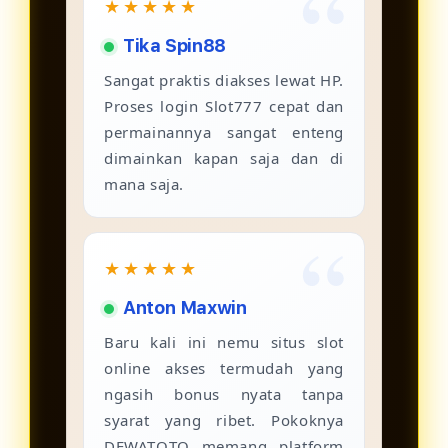
Tika Spin88
Sangat praktis diakses lewat HP.
Proses login Slot777 cepat dan
permainannya sangat enteng
dimainkan kapan saja dan di
mana saja.
Anton Maxwin
Baru kali ini nemu situs slot
online akses termudah yang
ngasih bonus nyata tanpa
syarat yang ribet. Pokoknya
DEWATOTO memang platform