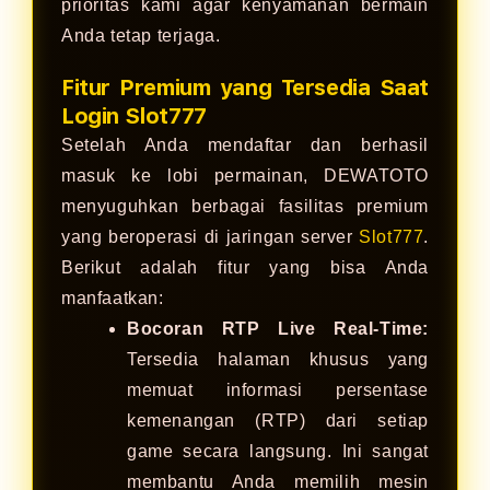
prioritas kami agar kenyamanan bermain
Anda tetap terjaga.
Fitur Premium yang Tersedia Saat
Login Slot777
Setelah Anda mendaftar dan berhasil
masuk ke lobi permainan, DEWATOTO
menyuguhkan berbagai fasilitas premium
yang beroperasi di jaringan server
Slot777
.
Berikut adalah fitur yang bisa Anda
manfaatkan:
Bocoran RTP Live Real-Time:
Tersedia halaman khusus yang
memuat informasi persentase
kemenangan (RTP) dari setiap
game secara langsung. Ini sangat
membantu Anda memilih mesin