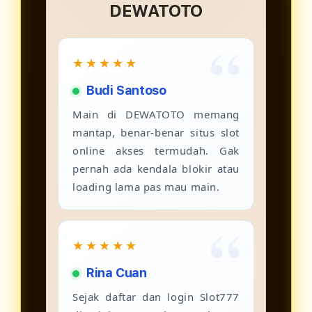
DEWATOTO
penuh setiap harinya. Cukup
bermain Anda.
hubungi kami melalui fitur Live Chat
atau WhatsApp resmi DEWATOTO,
dan tim kami akan segera membantu
Budi Santoso
menyelesaikan kendala Anda dalam
hitungan menit.
Main di DEWATOTO memang
mantap, benar-benar situs slot
online akses termudah. Gak
pernah ada kendala blokir atau
loading lama pas mau main.
Rina Cuan
Sejak daftar dan login Slot777