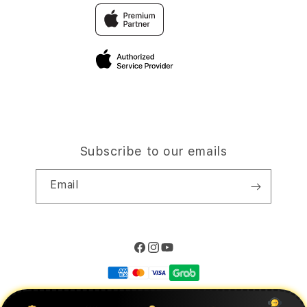
FAQ
Traveller’s Reservation
Elush Corporate Website
Privacy Policy
Site Terms of Use
Subscribe to our emails
Email
Facebook
Instagram
YouTube
Payment
methods