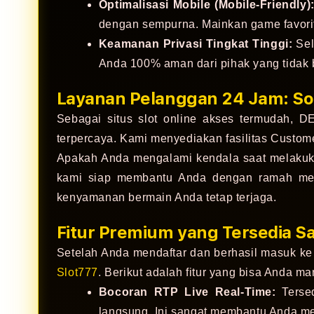
Optimalisasi Mobile (Mobile-Friendly)
dengan sempurna. Mainkan game favorit
Keamanan Privasi Tingkat Tinggi:
Sel
Anda 100% aman dari pihak yang tidak 
Layanan Pelanggan 24 Jam: Sol
Sebagai situs slot online akses termudah,
terpercaya. Kami menyediakan fasilitas Custome
Apakah Anda mengalami kendala saat melakuk
kami siap membantu Anda dengan ramah melal
kenyamanan bermain Anda tetap terjaga.
Fitur Premium yang Tersedia Sa
Setelah Anda mendaftar dan berhasil masuk ke
Slot777
. Berikut adalah fitur yang bisa Anda ma
Bocoran RTP Live Real-Time:
Tersed
langsung. Ini sangat membantu Anda me