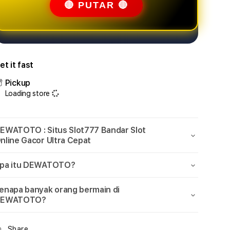
🔴 PUTAR 🔴
et it fast
Pickup
Loading store
EWATOTO : Situs Slot777 Bandar Slot
nline Gacor Ultra Cepat
pa itu DEWATOTO?
enapa banyak orang bermain di
EWATOTO?
Share