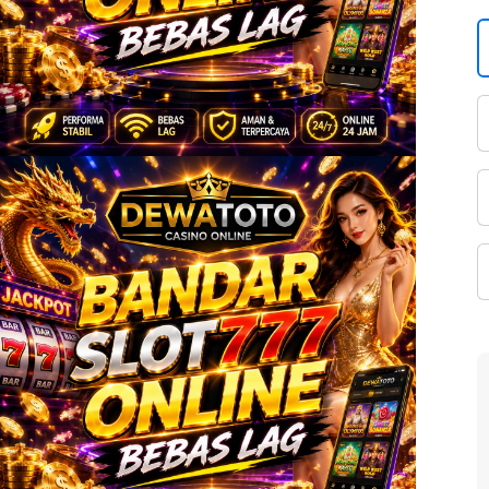
Open
media
3
in
modal