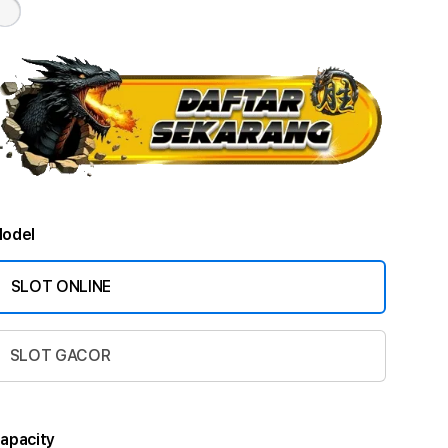
odel
SLOT ONLINE
SLOT GACOR
apacity