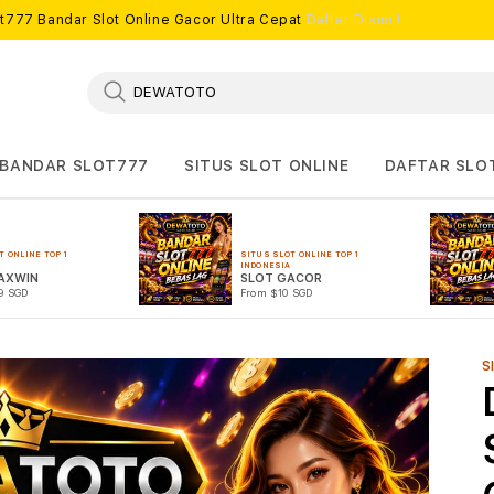
t777 Bandar Slot Online Gacor Ultra Cepat
Daftar Disini !
BANDAR SLOT777
SITUS SLOT ONLINE
DAFTAR SLO
T ONLINE TOP 1
SITUS SLOT ONLINE TOP 1
INDONESIA
AXWIN
SLOT GACOR
9 SGD
From $10 SGD
S