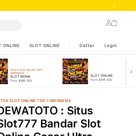
Log
Cart
in
T ONLINE
SLOT ONLINE
Daftar
Login
SITUS SLOT ONLINE TOP 1
INDONESIA
SLOT ONLINE
SLOT RESMI
From $555 SGD
From $999 SGD
ITUS SLOT ONLINE TOP 1 INDONESIA
DEWATOTO : Situs
Slot777 Bandar Slot