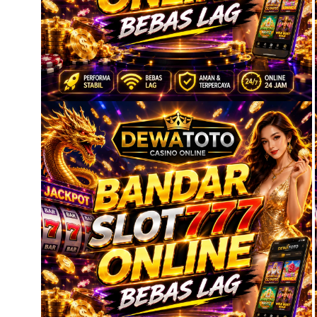
Open
media
2
in
modal