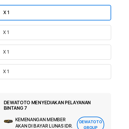
X 1
X 1
X 1
X 1
DEWATOTO MENYEDIAKAN PELAYANAN
BINTANG 7
KEMENANGAN MEMBER
Add
DEWATOTO
AKAN DI BAYAR LUNAS
IDR.
GROUP
Apple