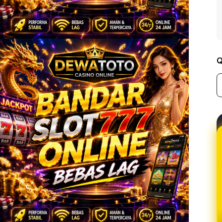
Open
media
5
Q
in
modal