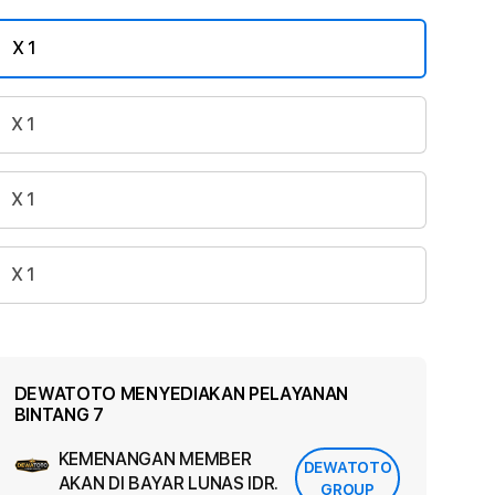
X 1
X 1
X 1
X 1
DEWATOTO MENYEDIAKAN PELAYANAN
BINTANG 7
KEMENANGAN MEMBER
Add
DEWATOTO
AKAN DI BAYAR LUNAS
IDR.
GROUP
Apple