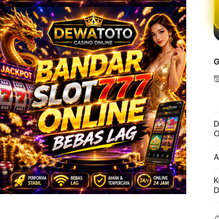
Open
media
7
in
modal
G
D
O
A
K
D
Open
media
9