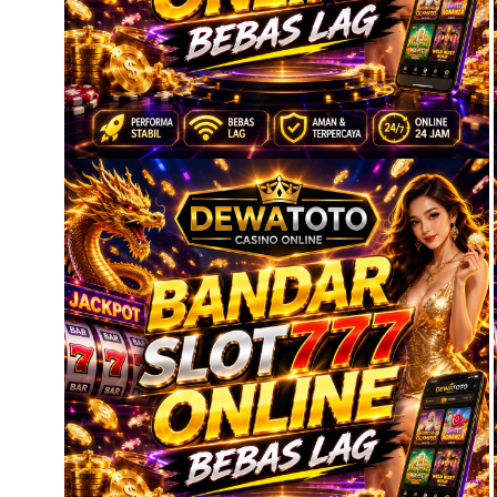
Open
media
2
in
modal