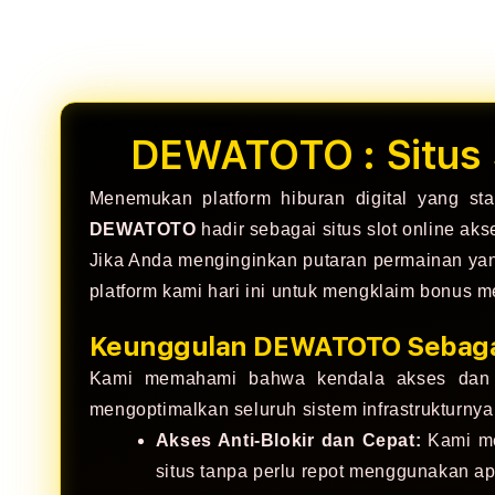
in
modal
DEWATOTO : Situs S
Menemukan platform hiburan digital yang s
DEWATOTO
hadir sebagai situs slot online a
Jika Anda menginginkan putaran permainan yang
platform kami hari ini untuk mengklaim bonus
Keunggulan DEWATOTO Sebagai
Kami memahami bahwa kendala akses dan pr
mengoptimalkan seluruh sistem infrastrukturn
Akses Anti-Blokir dan Cepat:
Kami men
situs tanpa perlu repot menggunakan apl