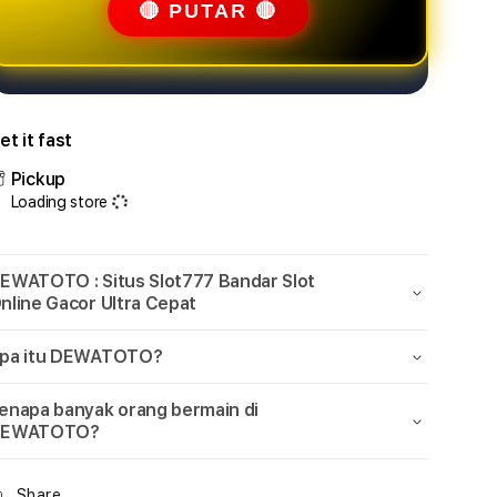
🔴 PUTAR 🔴
et it fast
Pickup
Loading store
EWATOTO : Situs Slot777 Bandar Slot
nline Gacor Ultra Cepat
pa itu DEWATOTO?
enapa banyak orang bermain di
EWATOTO?
Share