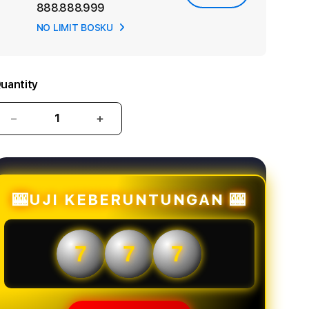
888.888.999
Care
NO LIMIT BOSKU
uantity
Decrease
Increase
quantity
quantity
for
for
DEWATOTO
DEWATOTO
:
:
Situs
Situs
🎰UJI KEBERUNTUNGAN 🎰
Slot777
Slot777
Bandar
Bandar
Slot
Slot
7
7
7
Online
Online
Gacor
Gacor
Ultra
Ultra
Cepat
Cepat