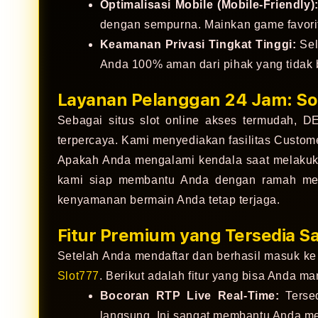
Optimalisasi Mobile (Mobile-Friendly)
dengan sempurna. Mainkan game favorit
Keamanan Privasi Tingkat Tinggi:
Sel
Anda 100% aman dari pihak yang tidak 
Layanan Pelanggan 24 Jam: Sol
Sebagai situs slot online akses termudah,
terpercaya. Kami menyediakan fasilitas Custome
Apakah Anda mengalami kendala saat melakuk
kami siap membantu Anda dengan ramah melal
kenyamanan bermain Anda tetap terjaga.
Fitur Premium yang Tersedia Sa
Setelah Anda mendaftar dan berhasil masuk ke
Slot777
. Berikut adalah fitur yang bisa Anda ma
Bocoran RTP Live Real-Time:
Tersed
langsung. Ini sangat membantu Anda me