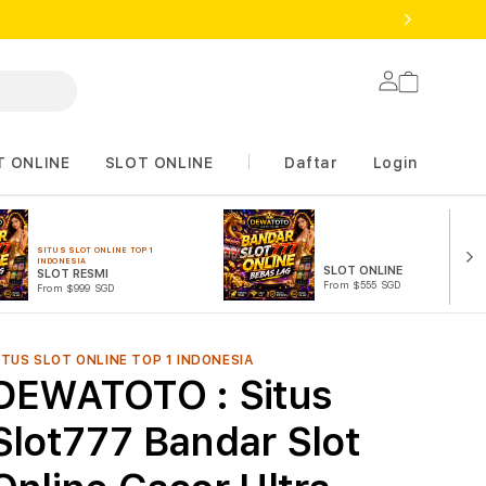
Log
Cart
in
T ONLINE
SLOT ONLINE
Daftar
Login
SITUS SLOT ONLINE TOP 1
INDONESIA
SLOT ONLINE
SLOT RESMI
From $555 SGD
From $999 SGD
ITUS SLOT ONLINE TOP 1 INDONESIA
DEWATOTO : Situs
Slot777 Bandar Slot