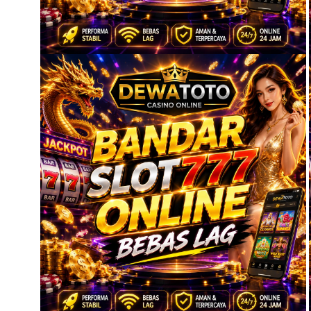
Open
media
4
in
modal