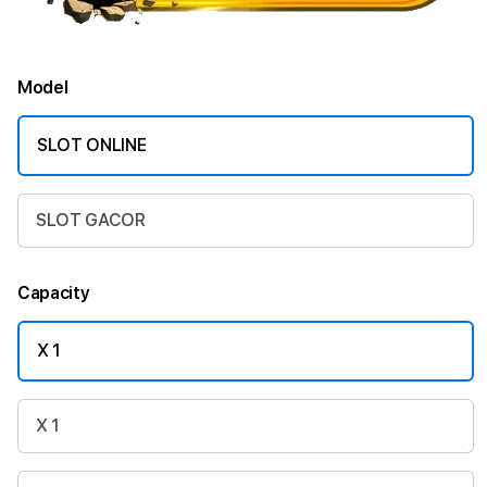
Model
SLOT ONLINE
SLOT GACOR
Capacity
X 1
X 1