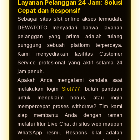
Layanan Pelanggan 24 Jam: Solusi
Cepat dan Responsif
Sebagai situs slot online akses termudah,
DEWATOTO menyadari bahwa layanan
pelanggan yang prima adalah tulang
punggung sebuah platform terpercaya.
Kami menyediakan fasilitas Customer
Service profesional yang aktif selama 24
jam penuh.
Apakah Anda mengalami kendala saat
melakukan login
Slot777
, butuh panduan
untuk mengklaim bonus, atau ingin
mempercepat proses withdraw? Tim kami
siap membantu Anda dengan ramah
melalui fitur Live Chat di situs web maupun
WhatsApp resmi. Respons kilat adalah