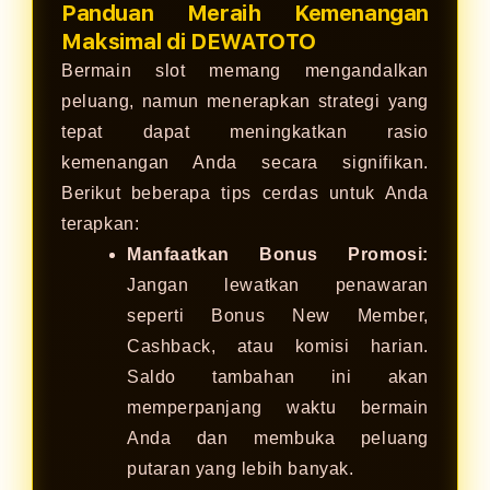
Panduan Meraih Kemenangan
Maksimal di DEWATOTO
Bermain slot memang mengandalkan
peluang, namun menerapkan strategi yang
tepat dapat meningkatkan rasio
kemenangan Anda secara signifikan.
Berikut beberapa tips cerdas untuk Anda
terapkan:
Manfaatkan Bonus Promosi:
Jangan lewatkan penawaran
seperti Bonus New Member,
Cashback, atau komisi harian.
Saldo tambahan ini akan
memperpanjang waktu bermain
Anda dan membuka peluang
putaran yang lebih banyak.