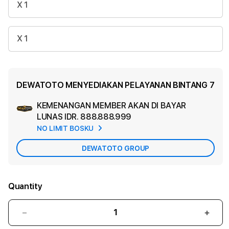
X 1
X 1
DEWATOTO MENYEDIAKAN PELAYANAN BINTANG 7
KEMENANGAN MEMBER AKAN DI BAYAR
Ad
LUNAS
IDR. 888.888.999
App
NO LIMIT BOSKU
Car
DEWATOTO GROUP
Quantity
Decrease
Incr
quantity
quant