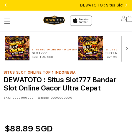
DEWATOTO : Situs Slot777 
Lo
in
SITUS SLOT ONLINE TOP 1 INDONESIA
SITUS SLOT ONLINE T
SLOT777
SLOT MAXWIN
From $999 SGD
From $999 SGD
SITUS SLOT ONLINE TOP 1 INDONESIA
DEWATOTO : Situs Slot777 Bandar
Slot Online Gacor Ultra Cepat
SKU:
0000000000
Barcode:
0000000000
$88.89 SGD