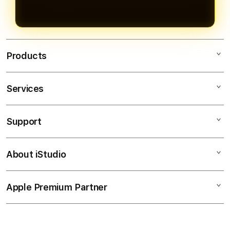
Products
Services
DEWATOTO
SLOT GACOR
Support
AppleCare+
SLOT ONLINE
Corporate
PASTI BAYAR
About iStudio
My Account
Togel Online
MAXWIN
Collection & Delivery
Elush Service Provider
RTP SLOT
Apple Premium Partner
About Us
Returns & Exchanges
Financing Options
JACKPOT
Find an iStudio near you
Contact Us
Trade-in
SLOT
Why Shop at iStudio