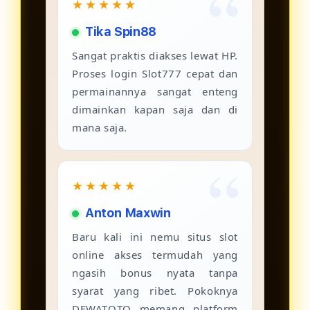
Tika Spin88
Sangat praktis diakses lewat HP.
Proses login Slot777 cepat dan
permainannya sangat enteng
dimainkan kapan saja dan di
mana saja.
Anton Maxwin
Baru kali ini nemu situs slot
online akses termudah yang
ngasih bonus nyata tanpa
syarat yang ribet. Pokoknya
DEWATOTO memang platform