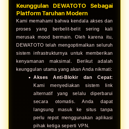
Keunggulan DEWATOTO Sebagai
Platform Taruhan Modern
Kami memahami bahwa kendala akses dan
proses yang berbelit-belit sering kali
merusak mood bermain. Oleh karena itu,
DEWATOTO telah mengoptimalkan seluruh
sistem infrastrukturnya untuk memberikan
kenyamanan maksimal. Berikut adalah
keunggulan utama yang akan Anda nikmati:
Akses Anti-Blokir dan Cepat:
Kami menyediakan sistem link
alternatif yang selalu diperbarui
secara otomatis. Anda dapat
langsung masuk ke situs tanpa
perlu repot menggunakan aplikasi
pihak ketiga seperti VPN.