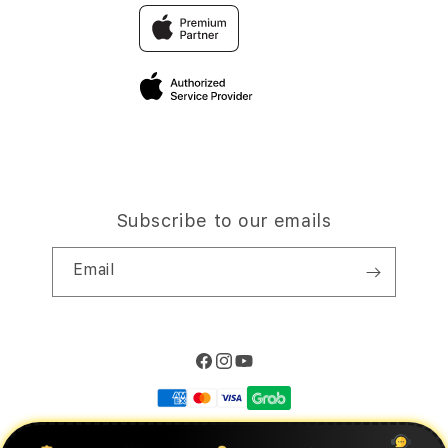
FAQ
Traveller’s Reservation
Elush Corporate Website
Privacy Policy
Site Terms of Use
Subscribe to our emails
Email
Facebook
Instagram
YouTube
Payment
methods