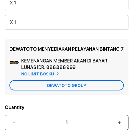
X 1
X 1
DEWATOTO MENYEDIAKAN PELAYANAN BINTANG 7
KEMENANGAN MEMBER AKAN DI BAYAR
Ad
LUNAS
IDR. 888.888.999
App
NO LIMIT BOSKU
Car
DEWATOTO GROUP
Quantity
Decrease
Incr
quantity
quant