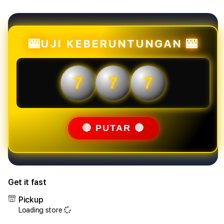
for
for
DEWATOTO
DEW
:
:
Situs
Situs
🎰UJI KEBERUNTUNGAN 🎰
Slot777
Slot
Bandar
Band
Slot
Slot
7
7
7
Online
Onlin
Gacor
Gaco
Ultra
Ultra
Cepat
Cepa
🔴 PUTAR 🔴
Get it fast
Pickup
Loading store