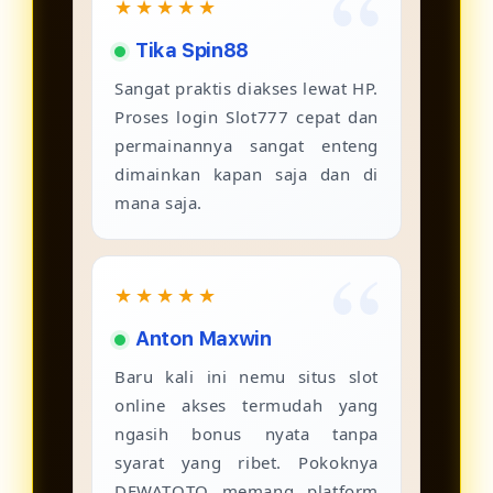
Tika Spin88
Sangat praktis diakses lewat HP.
Proses login Slot777 cepat dan
permainannya sangat enteng
dimainkan kapan saja dan di
mana saja.
Anton Maxwin
Baru kali ini nemu situs slot
online akses termudah yang
ngasih bonus nyata tanpa
syarat yang ribet. Pokoknya
DEWATOTO memang platform