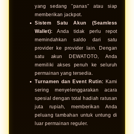
yang sedang "panas" atau siap
memberikan jackpot.
Sistem Satu Akun (Seamless
Wallet):
Anda tidak perlu repot
memindahkan saldo dari satu
provider ke provider lain. Dengan
satu akun DEWATOTO, Anda
memiliki akses penuh ke seluruh
permainan yang tersedia.
Turnamen dan Event Rutin:
Kami
sering menyelenggarakan acara
spesial dengan total hadiah ratusan
juta rupiah, memberikan Anda
peluang tambahan untuk untung di
luar permainan reguler.