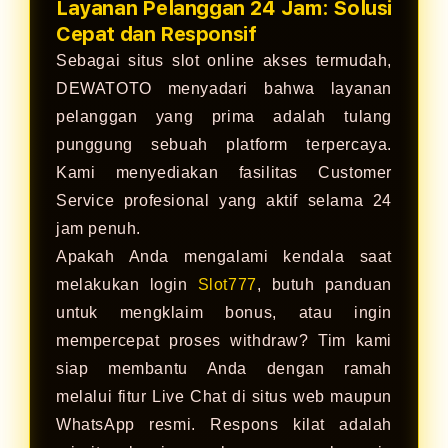
Layanan Pelanggan 24 Jam: Solusi
Cepat dan Responsif
Sebagai situs slot online akses termudah,
DEWATOTO menyadari bahwa layanan
pelanggan yang prima adalah tulang
punggung sebuah platform terpercaya.
Kami menyediakan fasilitas Customer
Service profesional yang aktif selama 24
jam penuh.
Apakah Anda mengalami kendala saat
melakukan login
Slot777
, butuh panduan
untuk mengklaim bonus, atau ingin
mempercepat proses withdraw? Tim kami
siap membantu Anda dengan ramah
melalui fitur Live Chat di situs web maupun
WhatsApp resmi. Respons kilat adalah