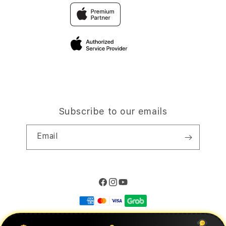
FAQ
Traveller’s Reservation
Elush Corporate Website
Privacy Policy
Site Terms of Use
Subscribe to our emails
Email
Facebook
Instagram
YouTube
Payment
methods