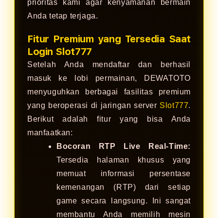
prioritas kami agar kenyamanan bermain
Anda tetap terjaga.
Fitur Premium yang Tersedia Saat
Login Slot777
Setelah Anda mendaftar dan berhasil
masuk ke lobi permainan, DEWATOTO
menyuguhkan berbagai fasilitas premium
yang beroperasi di jaringan server
Slot777
.
Berikut adalah fitur yang bisa Anda
manfaatkan:
Bocoran RTP Live Real-Time:
Tersedia halaman khusus yang
memuat informasi persentase
kemenangan (RTP) dari setiap
game secara langsung. Ini sangat
membantu Anda memilih mesin