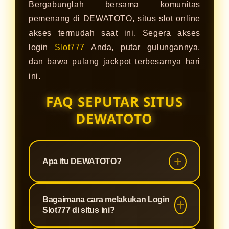
Bergabunglah bersama komunitas
pemenang di DEWATOTO, situs slot online
akses termudah saat ini. Segera akses
login
Slot777
Anda, putar gulungannya,
dan bawa pulang jackpot terbesarnya hari
ini.
FAQ SEPUTAR SITUS
DEWATOTO
Apa itu DEWATOTO?
DEWATOTO adalah situs slot online
Bagaimana cara melakukan Login
akses termudah dan terpercaya di
Slot777 di situs ini?
Indonesia. Kami menyediakan