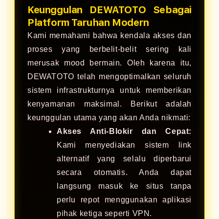
Keunggulan DEWATOTO Sebagai
Platform Taruhan Modern
Kami memahami bahwa kendala akses dan
proses yang berbelit-belit sering kali
merusak mood bermain. Oleh karena itu,
DEWATOTO telah mengoptimalkan seluruh
sistem infrastrukturnya untuk memberikan
kenyamanan maksimal. Berikut adalah
keunggulan utama yang akan Anda nikmati:
Akses Anti-Blokir dan Cepat:
Kami menyediakan sistem link
alternatif yang selalu diperbarui
secara otomatis. Anda dapat
langsung masuk ke situs tanpa
perlu repot menggunakan aplikasi
pihak ketiga seperti VPN.