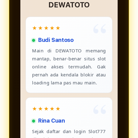
DEWATOTO
penuh setiap harinya. Cukup
bermain Anda.
hubungi kami melalui fitur Live Chat
atau WhatsApp resmi DEWATOTO,
dan tim kami akan segera membantu
Budi Santoso
menyelesaikan kendala Anda dalam
hitungan menit.
Main di DEWATOTO memang
mantap, benar-benar situs slot
online akses termudah. Gak
pernah ada kendala blokir atau
loading lama pas mau main.
Rina Cuan
Sejak daftar dan login Slot777