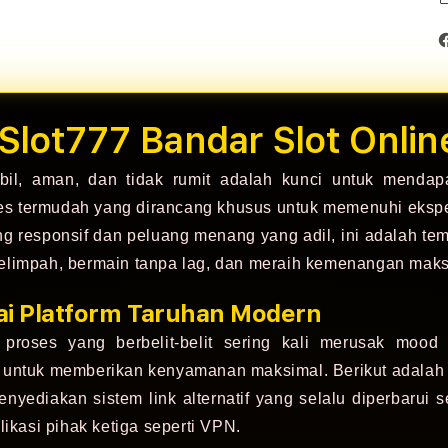
in
modal
lot777 Bandar Slot Onlin
tabil, aman, dan tidak rumit adalah kunci untuk mend
kses termudah yang dirancang khusus untuk memenuhi eksp
 responsif dan peluang menang yang adil, ini adalah tem
 melimpah, bermain tanpa lag, dan meraih kemenangan mak
 Platform Taruhan Modern
oses yang berbelit-belit sering kali merusak mood
ya untuk memberikan kenyamanan maksimal. Berikut adalah
yediakan sistem link alternatif yang selalu diperbarui 
ikasi pihak ketiga seperti VPN.