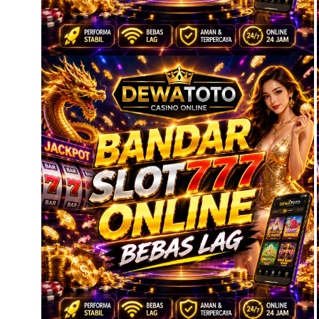
Open
media
4
in
modal