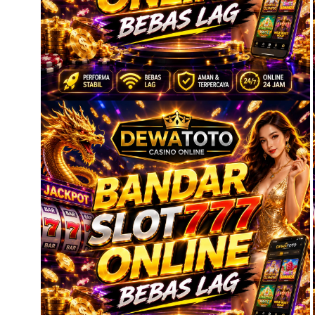
Open
media
2
in
modal