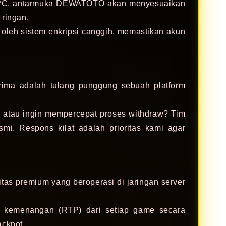
 PC, antarmuka DEWATOTO akan menyesuaikan
ringan.
 oleh sistem enkripsi canggih, memastikan akun
ima adalah tulang punggung sebuah platform
 atau ingin mempercepat proses withdraw? Tim
i. Respons kilat adalah prioritas kami agar
as premium yang beroperasi di jaringan server
 kemenangan (RTP) dari setiap game secara
ackpot.