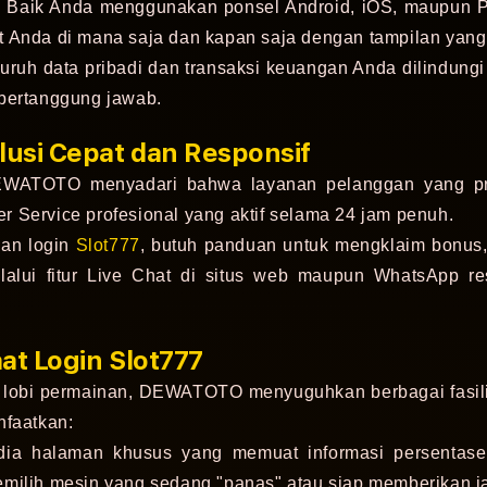
:
Baik Anda menggunakan ponsel Android, iOS, maupun
 Anda di mana saja dan kapan saja dengan tampilan yang 
uruh data pribadi dan transaksi keuangan Anda dilindungi
bertanggung jawab.
usi Cepat dan Responsif
 DEWATOTO menyadari bahwa layanan pelanggan yang pr
r Service profesional yang aktif selama 24 jam penuh.
an login
Slot777
, butuh panduan untuk mengklaim bonus,
ui fitur Live Chat di situs web maupun WhatsApp resm
at Login Slot777
 lobi permainan, DEWATOTO menyuguhkan berbagai fasilit
nfaatkan:
ia halaman khusus yang memuat informasi persentase
milih mesin yang sedang "panas" atau siap memberikan j