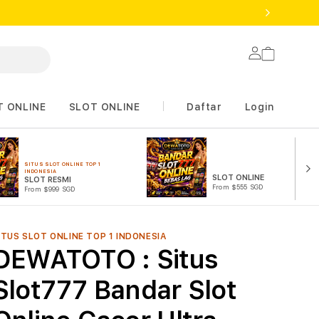
Log
Cart
in
T ONLINE
SLOT ONLINE
Daftar
Login
SITUS SLOT ONLINE TOP 1
INDONESIA
SLOT ONLINE
SLOT RESMI
From $555 SGD
From $999 SGD
ITUS SLOT ONLINE TOP 1 INDONESIA
DEWATOTO : Situs
Slot777 Bandar Slot