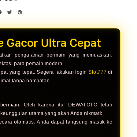
e Gacor Ultra Cepat
apatkan pengalaman bermain yang memuaskan.
ektasi para pemain modern.
pat yang tepat. Segera lakukan login
Slot777
di
simal tanpa hambatan.
 bermain. Oleh karena itu, DEWATOTO telah
 keunggulan utama yang akan Anda nikmati:
secara otomatis. Anda dapat langsung masuk ke