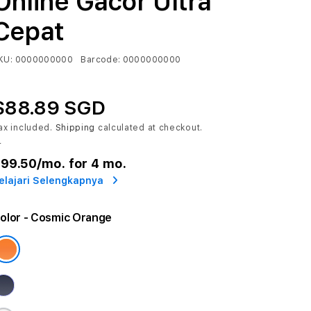
Online Gacor Ultra
Cepat
KU:
0000000000
Barcode:
0000000000
$88.89 SGD
ax included.
Shipping
calculated at checkout.
r
99.50
/mo. for 4 mo.
elajari Selengkapnya
olor
- Cosmic Orange