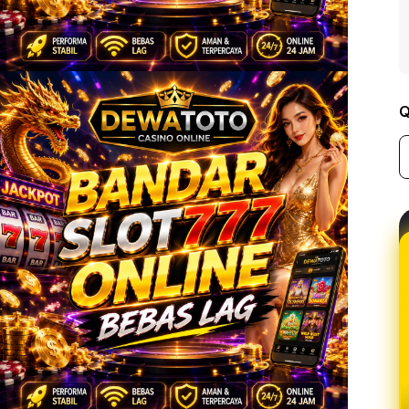
Open
media
5
Q
in
modal