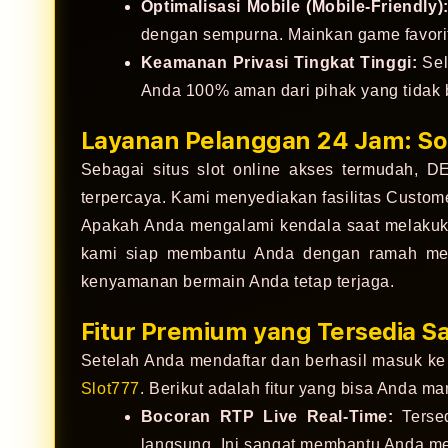
Optimalisasi Mobile (Mobile-Friendly)
dengan sempurna. Mainkan game favorit
Keamanan Privasi Tingkat Tinggi:
Sel
Anda 100% aman dari pihak yang tidak 
Layanan Pelanggan 24 Jam: Sol
Sebagai situs slot online akses termudah,
terpercaya. Kami menyediakan fasilitas Custome
Apakah Anda mengalami kendala saat melakuk
kami siap membantu Anda dengan ramah melal
kenyamanan bermain Anda tetap terjaga.
Fitur Premium yang Tersedia Sa
Setelah Anda mendaftar dan berhasil masuk ke
Slot777
. Berikut adalah fitur yang bisa Anda ma
Bocoran RTP Live Real-Time:
Tersed
langsung. Ini sangat membantu Anda me