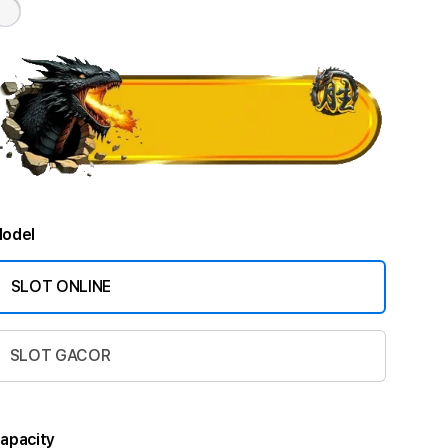
odel
SLOT ONLINE
SLOT GACOR
apacity