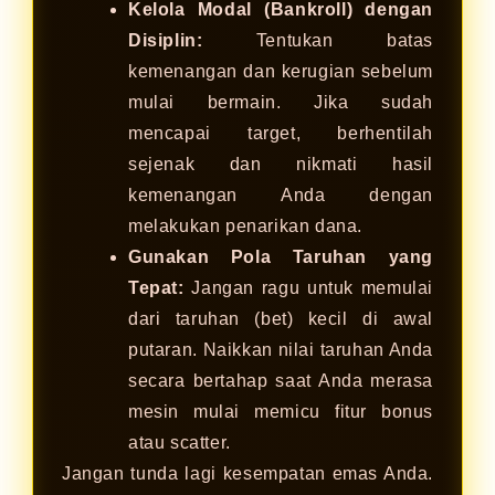
Kelola Modal (Bankroll) dengan
Disiplin:
Tentukan batas
kemenangan dan kerugian sebelum
mulai bermain. Jika sudah
mencapai target, berhentilah
sejenak dan nikmati hasil
kemenangan Anda dengan
melakukan penarikan dana.
Gunakan Pola Taruhan yang
Tepat:
Jangan ragu untuk memulai
dari taruhan (bet) kecil di awal
putaran. Naikkan nilai taruhan Anda
secara bertahap saat Anda merasa
mesin mulai memicu fitur bonus
atau scatter.
Jangan tunda lagi kesempatan emas Anda.