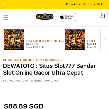
DEWATOTO : Situs Slot777 
Lo
in
SITUS SLOT ONLINE TOP 1 INDONESIA
SITUS SLOT ONLINE T
SLOT777
SLOT MAXWIN
From $999 SGD
From $999 SGD
SITUS SLOT ONLINE TOP 1 INDONESIA
DEWATOTO : Situs Slot777 Bandar
Slot Online Gacor Ultra Cepat
SKU:
0000000000
Barcode:
0000000000
$88.89 SGD