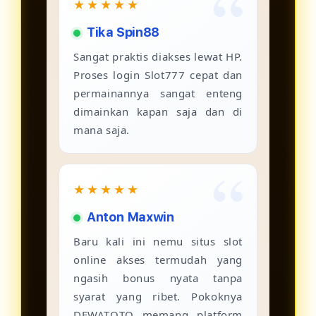
Tika Spin88
Sangat praktis diakses lewat HP.
Proses login Slot777 cepat dan
permainannya sangat enteng
dimainkan kapan saja dan di
mana saja.
Anton Maxwin
Baru kali ini nemu situs slot
online akses termudah yang
ngasih bonus nyata tanpa
syarat yang ribet. Pokoknya
DEWATOTO memang platform