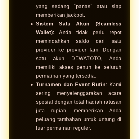
yang sedang "panas" atau siap
memberikan jackpot.
Sistem Satu Akun (Seamless
Wallet):
Anda tidak perlu repot
memindahkan saldo dari satu
provider ke provider lain. Dengan
satu akun DEWATOTO, Anda
memiliki akses penuh ke seluruh
permainan yang tersedia.
Turnamen dan Event Rutin:
Kami
sering menyelenggarakan acara
spesial dengan total hadiah ratusan
juta rupiah, memberikan Anda
peluang tambahan untuk untung di
luar permainan reguler.