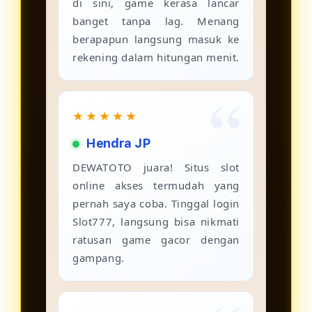
di sini, game kerasa lancar
banget tanpa lag. Menang
berapapun langsung masuk ke
rekening dalam hitungan menit.
Hendra JP
DEWATOTO juara! Situs slot
online akses termudah yang
pernah saya coba. Tinggal login
Slot777, langsung bisa nikmati
ratusan game gacor dengan
gampang.