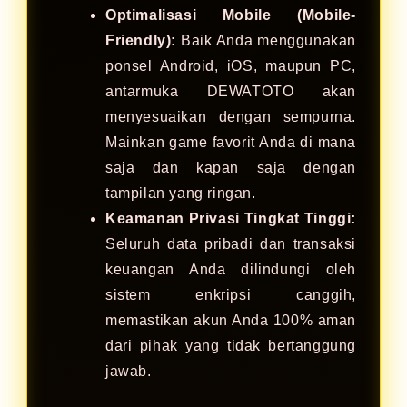
Optimalisasi Mobile (Mobile-
Friendly):
Baik Anda menggunakan
ponsel Android, iOS, maupun PC,
antarmuka DEWATOTO akan
menyesuaikan dengan sempurna.
Mainkan game favorit Anda di mana
saja dan kapan saja dengan
tampilan yang ringan.
Keamanan Privasi Tingkat Tinggi:
Seluruh data pribadi dan transaksi
keuangan Anda dilindungi oleh
sistem enkripsi canggih,
memastikan akun Anda 100% aman
dari pihak yang tidak bertanggung
jawab.