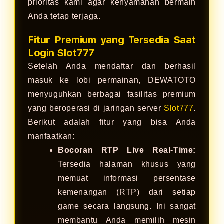
prioritas kami agar kenyamanan bermain
Anda tetap terjaga.
Fitur Premium yang Tersedia Saat
Login Slot777
Setelah Anda mendaftar dan berhasil
masuk ke lobi permainan, DEWATOTO
menyuguhkan berbagai fasilitas premium
yang beroperasi di jaringan server
Slot777
.
Berikut adalah fitur yang bisa Anda
manfaatkan:
Bocoran RTP Live Real-Time:
Tersedia halaman khusus yang
memuat informasi persentase
kemenangan (RTP) dari setiap
game secara langsung. Ini sangat
membantu Anda memilih mesin