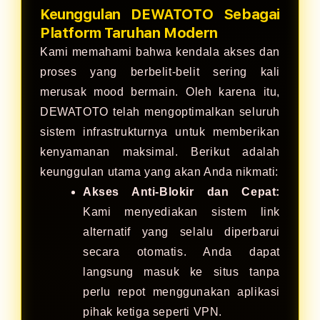
Keunggulan DEWATOTO Sebagai
Platform Taruhan Modern
Kami memahami bahwa kendala akses dan
proses yang berbelit-belit sering kali
merusak mood bermain. Oleh karena itu,
DEWATOTO telah mengoptimalkan seluruh
sistem infrastrukturnya untuk memberikan
kenyamanan maksimal. Berikut adalah
keunggulan utama yang akan Anda nikmati:
Akses Anti-Blokir dan Cepat:
Kami menyediakan sistem link
alternatif yang selalu diperbarui
secara otomatis. Anda dapat
langsung masuk ke situs tanpa
perlu repot menggunakan aplikasi
pihak ketiga seperti VPN.