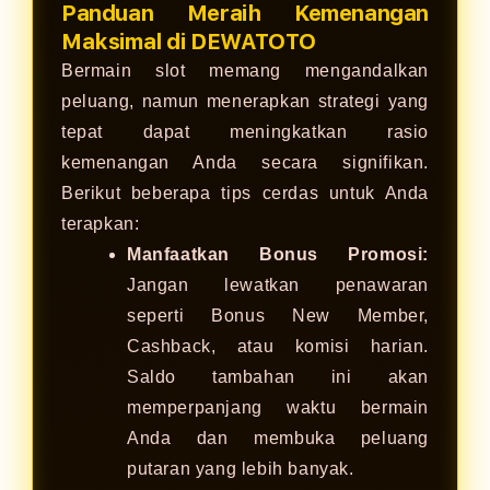
Panduan Meraih Kemenangan
Maksimal di DEWATOTO
Bermain slot memang mengandalkan
peluang, namun menerapkan strategi yang
tepat dapat meningkatkan rasio
kemenangan Anda secara signifikan.
Berikut beberapa tips cerdas untuk Anda
terapkan:
Manfaatkan Bonus Promosi:
Jangan lewatkan penawaran
seperti Bonus New Member,
Cashback, atau komisi harian.
Saldo tambahan ini akan
memperpanjang waktu bermain
Anda dan membuka peluang
putaran yang lebih banyak.