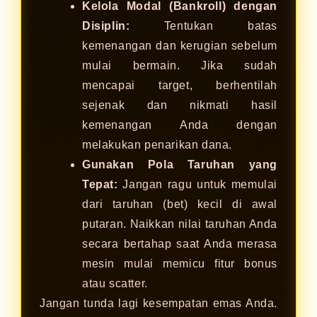
Kelola Modal (Bankroll) dengan
Disiplin:
Tentukan batas
kemenangan dan kerugian sebelum
mulai bermain. Jika sudah
mencapai target, berhentilah
sejenak dan nikmati hasil
kemenangan Anda dengan
melakukan penarikan dana.
Gunakan Pola Taruhan yang
Tepat:
Jangan ragu untuk memulai
dari taruhan (bet) kecil di awal
putaran. Naikkan nilai taruhan Anda
secara bertahap saat Anda merasa
mesin mulai memicu fitur bonus
atau scatter.
Jangan tunda lagi kesempatan emas Anda.