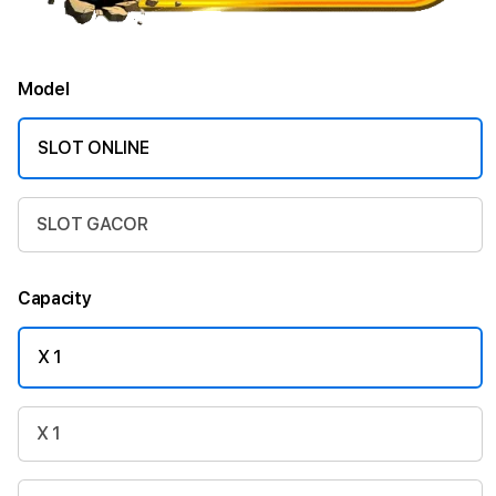
Model
SLOT ONLINE
SLOT GACOR
Capacity
X 1
X 1