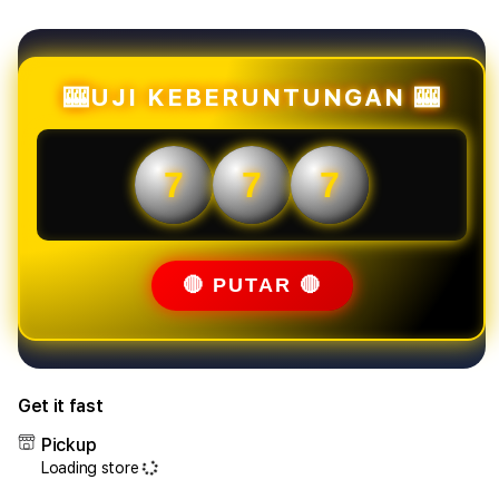
for
for
DEWATOTO
DEW
:
:
Situs
Situs
🎰UJI KEBERUNTUNGAN 🎰
Slot777
Slot
Bandar
Band
Slot
Slot
7
7
7
Online
Onlin
Gacor
Gaco
Ultra
Ultra
Cepat
Cepa
🔴 PUTAR 🔴
Get it fast
Pickup
Loading store