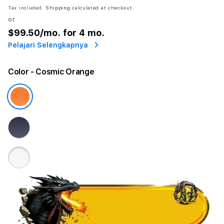
Tax included.
Shipping
calculated at checkout.
or
$99.50
/mo. for 4 mo.
Pelajari Selengkapnya
Color
- Cosmic Orange