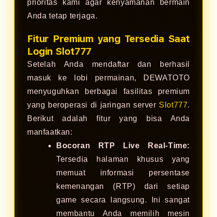
prioritas kami agar kenyamanan bermain
Anda tetap terjaga.
Fitur Premium yang Tersedia Saat
Login Slot777
Setelah Anda mendaftar dan berhasil
masuk ke lobi permainan, DEWATOTO
menyuguhkan berbagai fasilitas premium
yang beroperasi di jaringan server
Slot777
.
Berikut adalah fitur yang bisa Anda
manfaatkan:
Bocoran RTP Live Real-Time:
Tersedia halaman khusus yang
memuat informasi persentase
kemenangan (RTP) dari setiap
game secara langsung. Ini sangat
membantu Anda memilih mesin