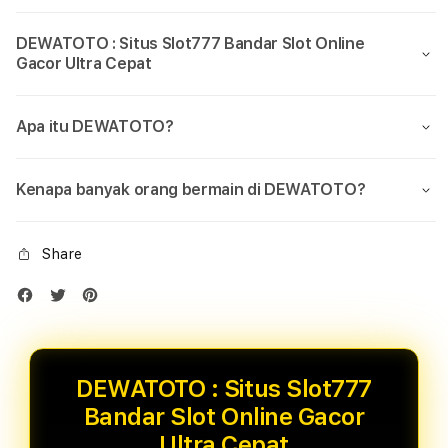
DEWATOTO : Situs Slot777 Bandar Slot Online
Gacor Ultra Cepat
Apa itu DEWATOTO?
Kenapa banyak orang bermain di DEWATOTO?
Share
DEWATOTO : Situs Slot777
Bandar Slot Online Gacor
Ultra Cepat