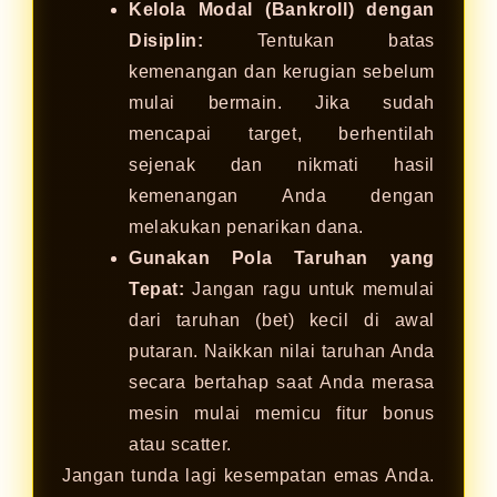
Kelola Modal (Bankroll) dengan
Disiplin:
Tentukan batas
kemenangan dan kerugian sebelum
mulai bermain. Jika sudah
mencapai target, berhentilah
sejenak dan nikmati hasil
kemenangan Anda dengan
melakukan penarikan dana.
Gunakan Pola Taruhan yang
Tepat:
Jangan ragu untuk memulai
dari taruhan (bet) kecil di awal
putaran. Naikkan nilai taruhan Anda
secara bertahap saat Anda merasa
mesin mulai memicu fitur bonus
atau scatter.
Jangan tunda lagi kesempatan emas Anda.