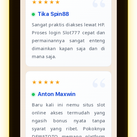
Tika Spin88
Sangat praktis diakses lewat HP.
Proses login Slot777 cepat dan
permainannya sangat enteng
dimainkan kapan saja dan di
mana saja.
Anton Maxwin
Baru kali ini nemu situs slot
online akses termudah yang
ngasih bonus nyata tanpa
syarat yang ribet. Pokoknya
DEWATOTO memang platform