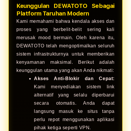
Keunggulan DEWATOTO Sebagai
Platform Taruhan Modern
Kami memahami bahwa kendala akses dan
proses yang berbelit-belit sering kali
merusak mood bermain. Oleh karena itu,
DEWATOTO telah mengoptimalkan seluruh
sistem infrastrukturnya untuk memberikan
kenyamanan maksimal. Berikut adalah
keunggulan utama yang akan Anda nikmati:
Akses Anti-Blokir dan Cepat:
Kami menyediakan sistem link
alternatif yang selalu diperbarui
secara otomatis. Anda dapat
langsung masuk ke situs tanpa
perlu repot menggunakan aplikasi
pihak ketiga seperti VPN.