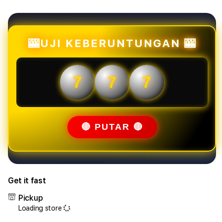
for
for
DEWATOTO
DEW
:
:
Situs
Situs
🎰UJI KEBERUNTUNGAN 🎰
Slot777
Slot
Bandar
Band
Slot
Slot
7
7
7
Online
Onlin
Gacor
Gaco
Ultra
Ultra
Cepat
Cepa
🔴 PUTAR 🔴
Get it fast
Pickup
Loading store