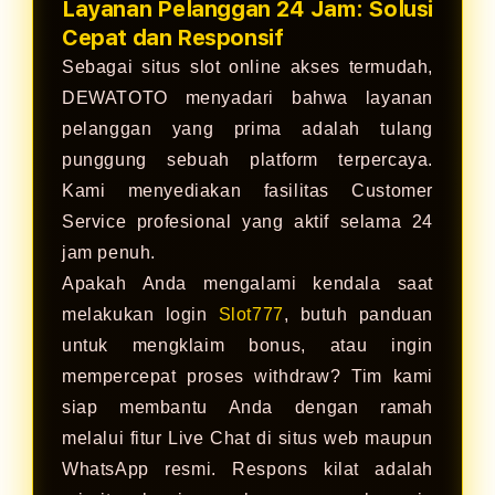
Layanan Pelanggan 24 Jam: Solusi
Cepat dan Responsif
Sebagai situs slot online akses termudah,
DEWATOTO menyadari bahwa layanan
pelanggan yang prima adalah tulang
punggung sebuah platform terpercaya.
Kami menyediakan fasilitas Customer
Service profesional yang aktif selama 24
jam penuh.
Apakah Anda mengalami kendala saat
melakukan login
Slot777
, butuh panduan
untuk mengklaim bonus, atau ingin
mempercepat proses withdraw? Tim kami
siap membantu Anda dengan ramah
melalui fitur Live Chat di situs web maupun
WhatsApp resmi. Respons kilat adalah