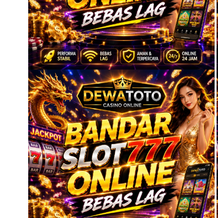
Open
media
2
in
modal