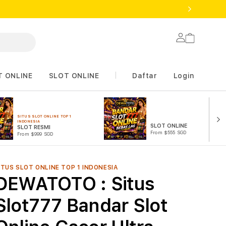
Log
Cart
in
T ONLINE
SLOT ONLINE
Daftar
Login
SITUS SLOT ONLINE TOP 1
INDONESIA
SLOT ONLINE
SLOT RESMI
From $555 SGD
From $999 SGD
ITUS SLOT ONLINE TOP 1 INDONESIA
DEWATOTO : Situs
Slot777 Bandar Slot