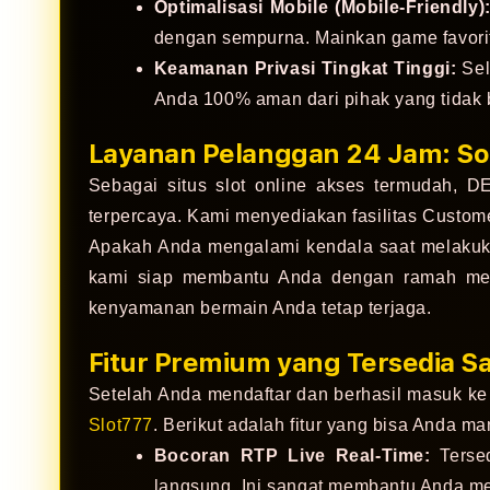
Optimalisasi Mobile (Mobile-Friendly)
dengan sempurna. Mainkan game favorit
Keamanan Privasi Tingkat Tinggi:
Sel
Anda 100% aman dari pihak yang tidak 
Layanan Pelanggan 24 Jam: Sol
Sebagai situs slot online akses termudah,
terpercaya. Kami menyediakan fasilitas Custome
Apakah Anda mengalami kendala saat melakuk
kami siap membantu Anda dengan ramah melal
kenyamanan bermain Anda tetap terjaga.
Fitur Premium yang Tersedia Sa
Setelah Anda mendaftar dan berhasil masuk ke
Slot777
. Berikut adalah fitur yang bisa Anda ma
Bocoran RTP Live Real-Time:
Tersed
langsung. Ini sangat membantu Anda me