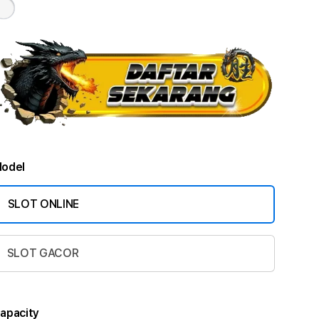
odel
SLOT ONLINE
SLOT GACOR
apacity