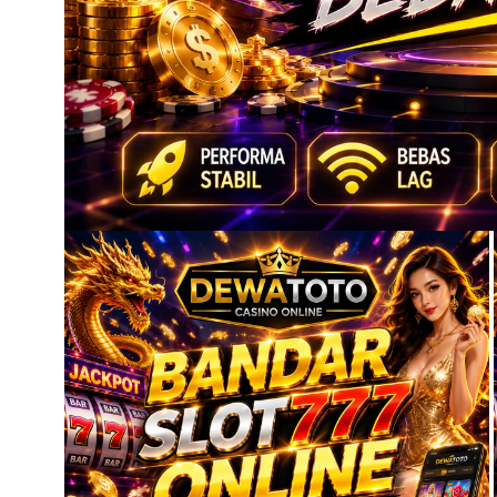
Open
media
1
in
modal