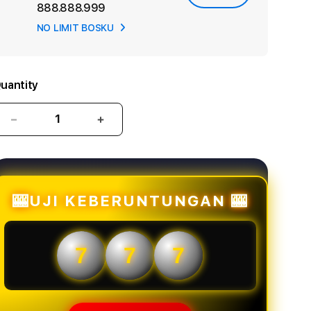
888.888.999
Care
NO LIMIT BOSKU
uantity
Decrease
Increase
quantity
quantity
for
for
DEWATOTO
DEWATOTO
:
:
Situs
Situs
🎰UJI KEBERUNTUNGAN 🎰
Slot777
Slot777
Bandar
Bandar
Slot
Slot
7
7
7
Online
Online
Gacor
Gacor
Ultra
Ultra
Cepat
Cepat