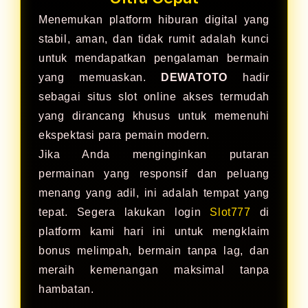
Menemukan platform hiburan digital yang
stabil, aman, dan tidak rumit adalah kunci
untuk mendapatkan pengalaman bermain
yang memuaskan.
DEWATOTO
hadir
sebagai situs slot online akses termudah
yang dirancang khusus untuk memenuhi
ekspektasi para pemain modern.
Jika Anda menginginkan putaran
permainan yang responsif dan peluang
menang yang adil, ini adalah tempat yang
tepat. Segera lakukan login
Slot777
di
platform kami hari ini untuk mengklaim
bonus melimpah, bermain tanpa lag, dan
meraih kemenangan maksimal tanpa
hambatan.