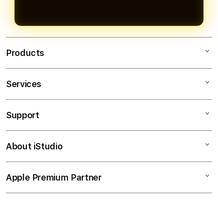
Products
Services
DEWATOTO
SLOT GACOR
Support
AppleCare+
SLOT ONLINE
Corporate
PASTI BAYAR
About iStudio
My Account
Togel Online
MAXWIN
Collection & Delivery
Elush Service Provider
RTP SLOT
Apple Premium Partner
About Us
Returns & Exchanges
Financing Options
JACKPOT
Find an iStudio near you
Contact Us
Trade-in
SLOT
Why Shop at iStudio