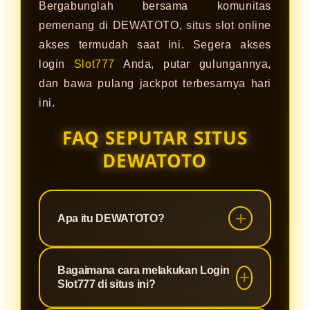
Bergabunglah bersama komunitas
pemenang di DEWATOTO, situs slot online
akses termudah saat ini. Segera akses
login
Slot777
Anda, putar gulungannya,
dan bawa pulang jackpot terbesarnya hari
ini.
FAQ SEPUTAR SITUS
DEWATOTO
Apa itu DEWATOTO?
DEWATOTO adalah situs slot online
Bagaimana cara melakukan Login
akses termudah dan terpercaya di
Slot777 di situs ini?
Indonesia. Kami menyediakan