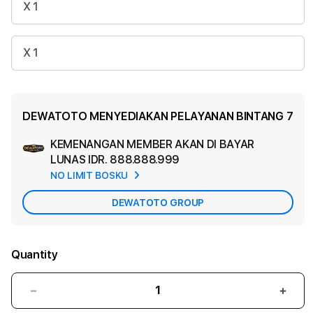
X 1
X 1
DEWATOTO MENYEDIAKAN PELAYANAN BINTANG 7
KEMENANGAN MEMBER AKAN DI BAYAR
Ad
LUNAS
IDR. 888.888.999
App
NO LIMIT BOSKU
Car
DEWATOTO GROUP
Quantity
Decrease
Incr
quantity
quant