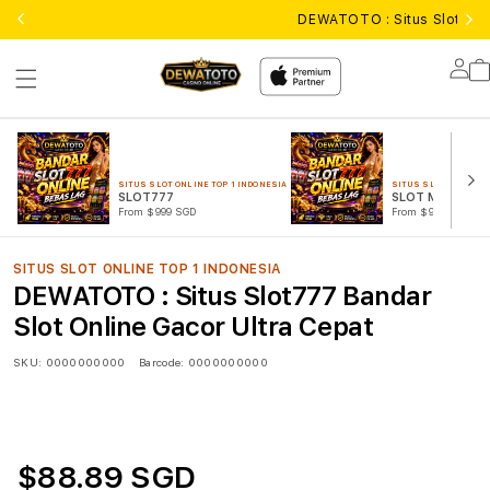
DEWATOTO : Situs Slot777 
Lo
in
SITUS SLOT ONLINE TOP 1 INDONESIA
SITUS SLOT ONLINE T
SLOT777
SLOT MAXWIN
From $999 SGD
From $999 SGD
SITUS SLOT ONLINE TOP 1 INDONESIA
DEWATOTO : Situs Slot777 Bandar
Slot Online Gacor Ultra Cepat
SKU:
0000000000
Barcode:
0000000000
$88.89 SGD