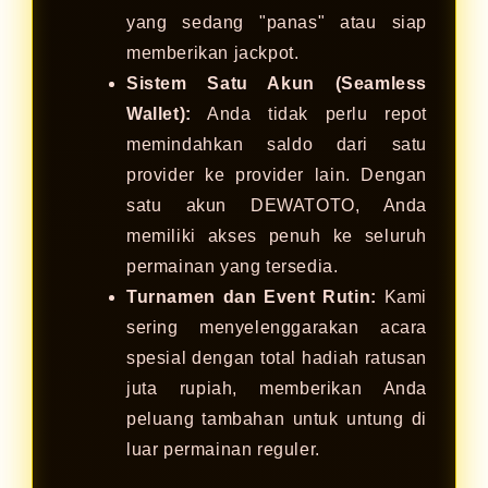
yang sedang "panas" atau siap
memberikan jackpot.
Sistem Satu Akun (Seamless
Wallet):
Anda tidak perlu repot
memindahkan saldo dari satu
provider ke provider lain. Dengan
satu akun DEWATOTO, Anda
memiliki akses penuh ke seluruh
permainan yang tersedia.
Turnamen dan Event Rutin:
Kami
sering menyelenggarakan acara
spesial dengan total hadiah ratusan
juta rupiah, memberikan Anda
peluang tambahan untuk untung di
luar permainan reguler.