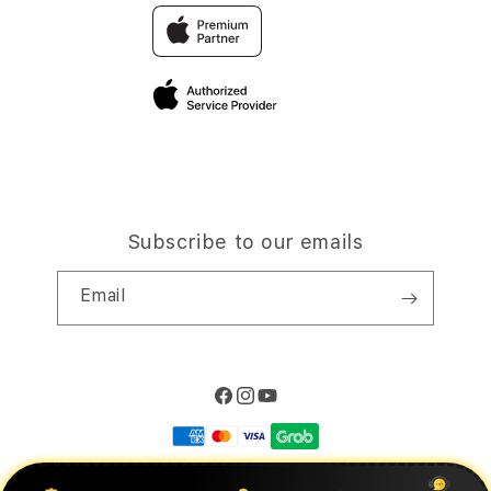
FAQ
Traveller’s Reservation
Elush Corporate Website
Privacy Policy
Site Terms of Use
Subscribe to our emails
Email
Facebook
Instagram
YouTube
Payment
methods