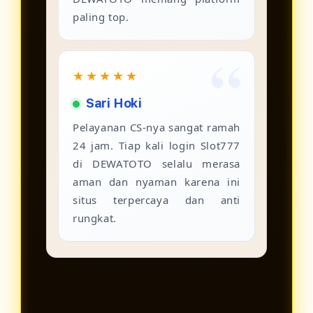
paling top.
Sari Hoki
Pelayanan CS-nya sangat ramah
24 jam. Tiap kali login Slot777
di DEWATOTO selalu merasa
aman dan nyaman karena ini
situs terpercaya dan anti
rungkat.