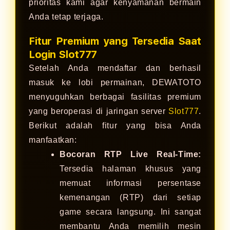
prioritas kami agar kenyamanan bermain
Anda tetap terjaga.
Fitur Premium yang Tersedia Saat
Login Slot777
Setelah Anda mendaftar dan berhasil
masuk ke lobi permainan, DEWATOTO
menyuguhkan berbagai fasilitas premium
yang beroperasi di jaringan server
Slot777
.
Berikut adalah fitur yang bisa Anda
manfaatkan:
Bocoran RTP Live Real-Time:
Tersedia halaman khusus yang
memuat informasi persentase
kemenangan (RTP) dari setiap
game secara langsung. Ini sangat
membantu Anda memilih mesin