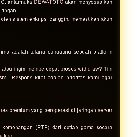
 PC, antarmuka DEWATOTO akan menyesuaikan
ringan.
 oleh sistem enkripsi canggih, memastikan akun
ima adalah tulang punggung sebuah platform
 atau ingin mempercepat proses withdraw? Tim
i. Respons kilat adalah prioritas kami agar
as premium yang beroperasi di jaringan server
 kemenangan (RTP) dari setiap game secara
ackpot.