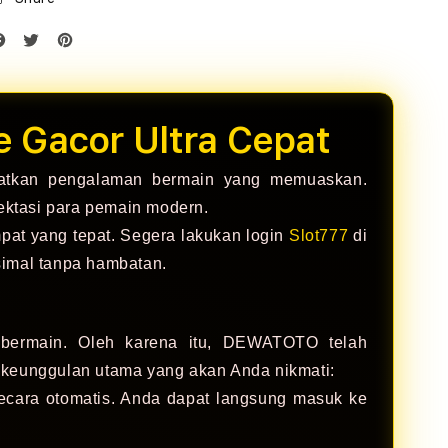
e Gacor Ultra Cepat
apatkan pengalaman bermain yang memuaskan.
ektasi para pemain modern.
pat yang tepat. Segera lakukan login
Slot777
di
simal tanpa hambatan.
 bermain. Oleh karena itu, DEWATOTO telah
 keunggulan utama yang akan Anda nikmati:
secara otomatis. Anda dapat langsung masuk ke