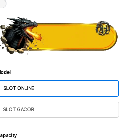
odel
SLOT ONLINE
SLOT GACOR
apacity