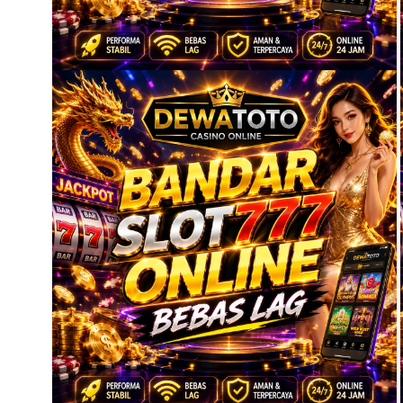
Open
media
4
in
modal