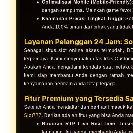
Optimalisasi Mobile (Mobile-Friendly)
dengan sempurna. Mainkan game favorit
Keamanan Privasi Tingkat Tinggi:
Sel
Anda 100% aman dari pihak yang tidak 
Layanan Pelanggan 24 Jam: Sol
Sebagai situs slot online akses termudah,
terpercaya. Kami menyediakan fasilitas Custome
Apakah Anda mengalami kendala saat melakuk
kami siap membantu Anda dengan ramah melal
kenyamanan bermain Anda tetap terjaga.
Fitur Premium yang Tersedia Sa
Setelah Anda mendaftar dan berhasil masuk ke
Slot777
. Berikut adalah fitur yang bisa Anda ma
Bocoran RTP Live Real-Time:
Tersed
langsung. Ini sangat membantu Anda me