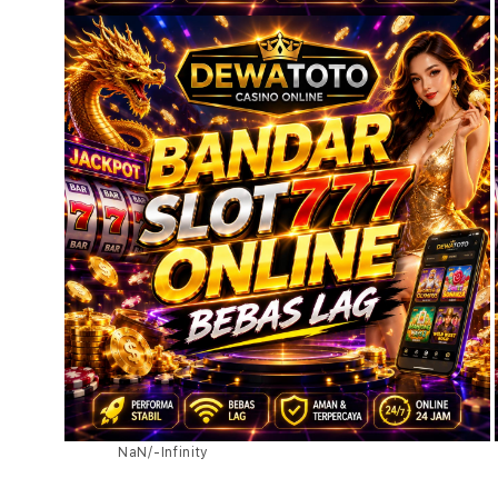
Open
media
6
in
modal
Open
of
NaN
/
-Infinity
media
8