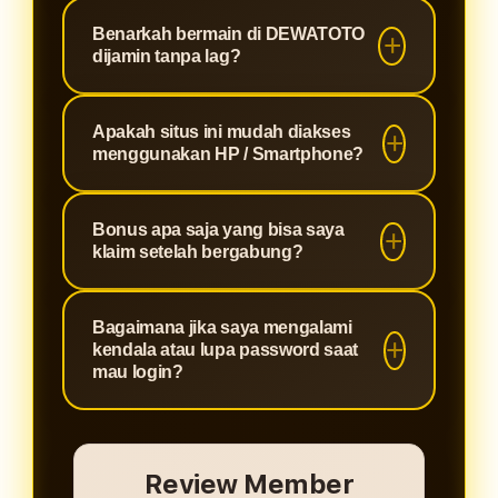
platform taruhan digital dengan
Prosesnya sangat cepat! Anda
Benarkah bermain di DEWATOTO
keamanan tingkat tinggi dan server
hanya perlu mengunjungi link resmi
dijamin tanpa lag?
yang sangat stabil, memastikan
atau alternatif DEWATOTO, lalu
pengalaman bermain yang nyaman
masukkan
username
dan
password
Ya, benar! Kami menggunakan
dan menguntungkan bagi setiap
Apakah situs ini mudah diakses
Anda di kolom login. Setelah login
infrastruktur server premium dari
menggunakan HP / Smartphone?
member.
Slot777 berhasil, Anda bisa
jaringan Slot777. Hal ini
langsung mengakses ratusan
memastikan setiap putaran mesin
Tentu saja. Sebagai situs slot online
permainan gacor yang tersedia di
Bonus apa saja yang bisa saya
slot Anda berjalan mulus tanpa
lag
akses termudah, platform kami telah
klaim setelah bergabung?
lobi kami.
atau gangguan jaringan, sehingga
dirancang dengan teknologi HTML5
peluang untuk meraih
maxwin
tidak
yang 100%
mobile-friendly
. Anda
DEWATOTO terkenal dengan
akan terlewatkan.
Bagaimana jika saya mengalami
tidak perlu mengunduh aplikasi
penawaran bonus melimpah. Mulai
kendala atau lupa password saat
tambahan; cukup buka
browser
di
dari
Bonus New Member
di awal
mau login?
HP Android atau iOS Anda, dan situs
pendaftaran, Bonus Deposit Harian,
akan menyesuaikan secara
Anda tidak perlu khawatir. Kami
hingga Cashback dan Rollingan
otomatis.
memiliki tim
Customer Service
mingguan. Semua promosi ini
Review Member
profesional yang siaga 24 jam
dirancang untuk menambah modal