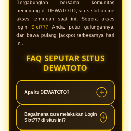
Bergabunglah bersama komunitas
pemenang di DEWATOTO, situs slot online
akses termudah saat ini. Segera akses
login
Slot777
Anda, putar gulungannya,
dan bawa pulang jackpot terbesarnya hari
ini.
FAQ SEPUTAR SITUS
DEWATOTO
Apa itu DEWATOTO?
DEWATOTO adalah situs slot online
Bagaimana cara melakukan Login
akses termudah dan terpercaya di
Slot777 di situs ini?
Indonesia. Kami menyediakan