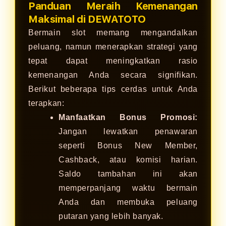
Panduan Meraih Kemenangan
Maksimal di DEWATOTO
Bermain slot memang mengandalkan
peluang, namun menerapkan strategi yang
tepat dapat meningkatkan rasio
kemenangan Anda secara signifikan.
Berikut beberapa tips cerdas untuk Anda
terapkan:
Manfaatkan Bonus Promosi:
Jangan lewatkan penawaran
seperti Bonus New Member,
Cashback, atau komisi harian.
Saldo tambahan ini akan
memperpanjang waktu bermain
Anda dan membuka peluang
putaran yang lebih banyak.