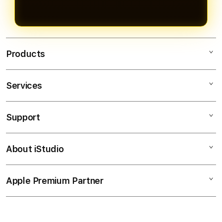
Products
Services
DEWATOTO
SLOT GACOR
Support
AppleCare+
SLOT ONLINE
Corporate
PASTI BAYAR
About iStudio
My Account
Togel Online
MAXWIN
Collection & Delivery
Elush Service Provider
RTP SLOT
Apple Premium Partner
About Us
Returns & Exchanges
Financing Options
JACKPOT
Find an iStudio near you
Contact Us
Trade-in
SLOT
Why Shop at iStudio