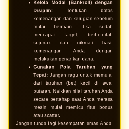
Kelola Modal (Bankroll) dengan
Disiplin:
Tentukan batas
kemenangan dan kerugian sebelum
mulai bermain. Jika sudah
mencapai target, berhentilah
sejenak dan nikmati hasil
kemenangan Anda dengan
melakukan penarikan dana.
Gunakan Pola Taruhan yang
Tepat:
Jangan ragu untuk memulai
dari taruhan (bet) kecil di awal
putaran. Naikkan nilai taruhan Anda
secara bertahap saat Anda merasa
mesin mulai memicu fitur bonus
atau scatter.
Jangan tunda lagi kesempatan emas Anda.