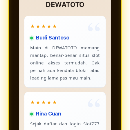
DEWATOTO
penuh setiap harinya. Cukup
bermain Anda.
hubungi kami melalui fitur Live Chat
atau WhatsApp resmi DEWATOTO,
dan tim kami akan segera membantu
Budi Santoso
menyelesaikan kendala Anda dalam
hitungan menit.
Main di DEWATOTO memang
mantap, benar-benar situs slot
online akses termudah. Gak
pernah ada kendala blokir atau
loading lama pas mau main.
Rina Cuan
Sejak daftar dan login Slot777