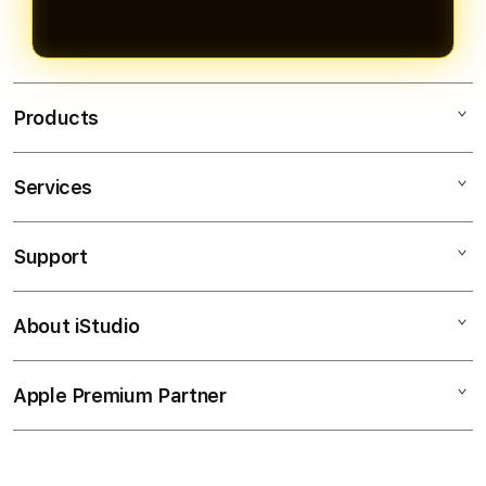
Products
Services
DEWATOTO
SLOT GACOR
Support
AppleCare+
SLOT ONLINE
Corporate
PASTI BAYAR
About iStudio
My Account
Togel Online
MAXWIN
Collection & Delivery
Elush Service Provider
RTP SLOT
Apple Premium Partner
About Us
Returns & Exchanges
Financing Options
JACKPOT
Find an iStudio near you
Contact Us
Trade-in
SLOT
Why Shop at iStudio