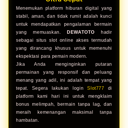
Menemukan platform hiburan digital yang
stabil, aman, dan tidak rumit adalah kunci
untuk mendapatkan pengalaman bermain
yang memuaskan.
DEWATOTO
hadir
sebagai situs slot online akses termudah
yang dirancang khusus untuk memenuhi
ekspektasi para pemain modern.
Jika Anda menginginkan putaran
permainan yang responsif dan peluang
menang yang adil, ini adalah tempat yang
tepat. Segera lakukan login
Slot777
di
platform kami hari ini untuk mengklaim
bonus melimpah, bermain tanpa lag, dan
meraih kemenangan maksimal tanpa
hambatan.