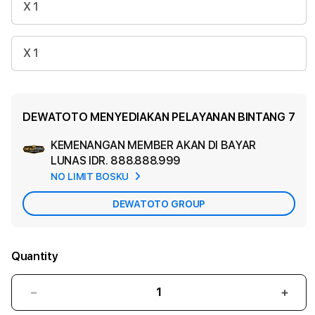
X 1
X 1
DEWATOTO MENYEDIAKAN PELAYANAN BINTANG 7
KEMENANGAN MEMBER AKAN DI BAYAR
Ad
LUNAS
IDR. 888.888.999
App
NO LIMIT BOSKU
Car
DEWATOTO GROUP
Quantity
Decrease
Incr
quantity
quant