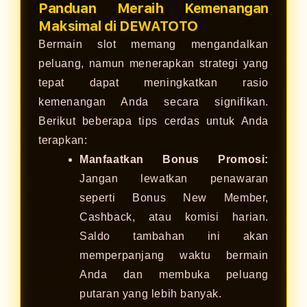
Panduan Meraih Kemenangan
Maksimal di DEWATOTO
Bermain slot memang mengandalkan
peluang, namun menerapkan strategi yang
tepat dapat meningkatkan rasio
kemenangan Anda secara signifikan.
Berikut beberapa tips cerdas untuk Anda
terapkan:
Manfaatkan Bonus Promosi:
Jangan lewatkan penawaran
seperti Bonus New Member,
Cashback, atau komisi harian.
Saldo tambahan ini akan
memperpanjang waktu bermain
Anda dan membuka peluang
putaran yang lebih banyak.