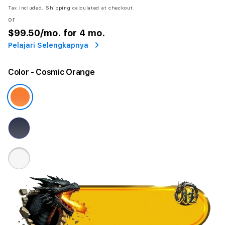
Tax included.
Shipping
calculated at checkout.
or
$99.50
/mo. for 4 mo.
Pelajari Selengkapnya
Color
- Cosmic Orange