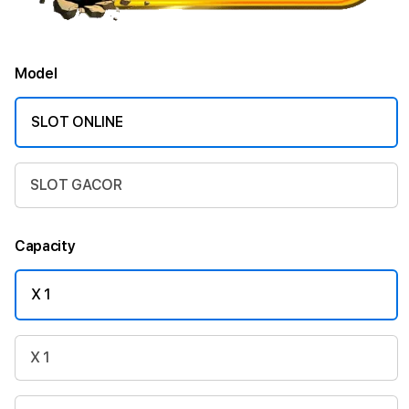
Model
SLOT ONLINE
SLOT GACOR
Capacity
X 1
X 1