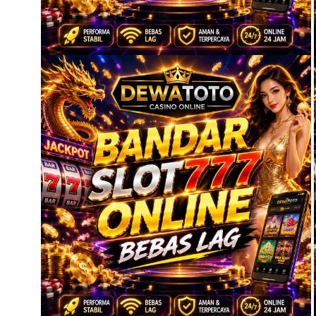
Open
media
4
in
modal