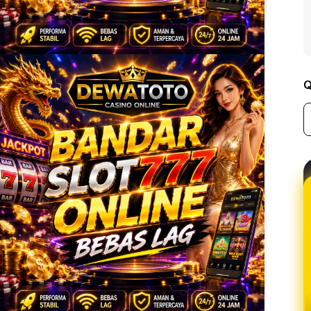
Open
media
5
Q
in
modal