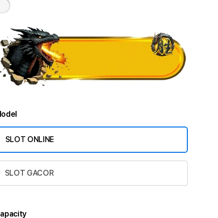
odel
SLOT ONLINE
SLOT GACOR
apacity