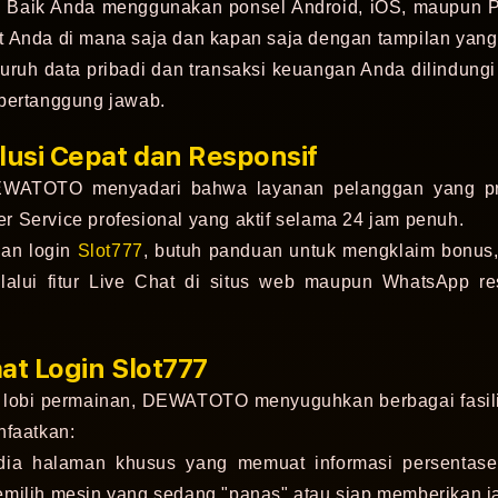
:
Baik Anda menggunakan ponsel Android, iOS, maupun
 Anda di mana saja dan kapan saja dengan tampilan yang 
uruh data pribadi dan transaksi keuangan Anda dilindungi
bertanggung jawab.
usi Cepat dan Responsif
 DEWATOTO menyadari bahwa layanan pelanggan yang pr
r Service profesional yang aktif selama 24 jam penuh.
an login
Slot777
, butuh panduan untuk mengklaim bonus,
ui fitur Live Chat di situs web maupun WhatsApp resm
at Login Slot777
 lobi permainan, DEWATOTO menyuguhkan berbagai fasilit
nfaatkan:
ia halaman khusus yang memuat informasi persentase
milih mesin yang sedang "panas" atau siap memberikan j