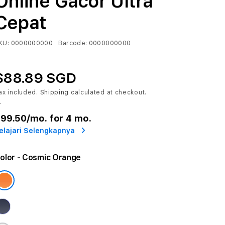
Online Gacor Ultra
Cepat
KU:
0000000000
Barcode:
0000000000
$88.89 SGD
ax included.
Shipping
calculated at checkout.
r
99.50
/mo. for 4 mo.
elajari Selengkapnya
olor
- Cosmic Orange