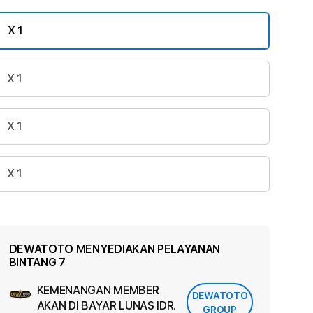
X 1
X 1
X 1
X 1
DEWATOTO MENYEDIAKAN PELAYANAN
BINTANG 7
KEMENANGAN MEMBER
Add
DEWATOTO
AKAN DI BAYAR LUNAS
IDR.
GROUP
Apple