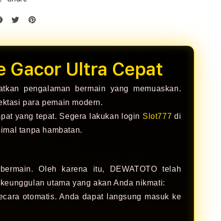
e Gacor Ultra Cepat
apatkan pengalaman bermain yang memuaskan.
ektasi para pemain modern.
pat yang tepat. Segera lakukan login
Slot777
di
simal tanpa hambatan.
 bermain. Oleh karena itu, DEWATOTO telah
 keunggulan utama yang akan Anda nikmati:
secara otomatis. Anda dapat langsung masuk ke