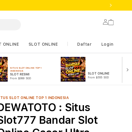
Log
Cart
in
T ONLINE
SLOT ONLINE
Daftar
Login
SITUS SLOT ONLINE TOP 1
INDONESIA
SLOT ONLINE
SLOT RESMI
From $555 SGD
From $999 SGD
ITUS SLOT ONLINE TOP 1 INDONESIA
DEWATOTO : Situs
Slot777 Bandar Slot