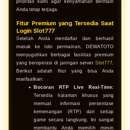
prioritas kami agar kenyamanan bermain
Anda tetap terjaga.
Fitur Premium yang Tersedia Saat
Login Slot777
Setelah Anda mendaftar dan berhasil
masuk ke lobi permainan, DEWATOTO
menyuguhkan berbagai fasilitas premium
yang beroperasi di jaringan server
Slot777
.
Berikut adalah fitur yang bisa Anda
manfaatkan:
Bocoran RTP Live Real-Time:
Tersedia halaman khusus yang
memuat informasi persentase
kemenangan (RTP) dari setiap
game secara langsung. Ini sangat
membantu Anda memilih mesin