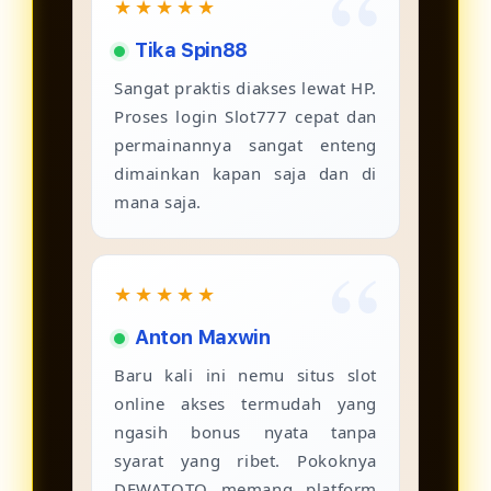
Tika Spin88
Sangat praktis diakses lewat HP.
Proses login Slot777 cepat dan
permainannya sangat enteng
dimainkan kapan saja dan di
mana saja.
Anton Maxwin
Baru kali ini nemu situs slot
online akses termudah yang
ngasih bonus nyata tanpa
syarat yang ribet. Pokoknya
DEWATOTO memang platform