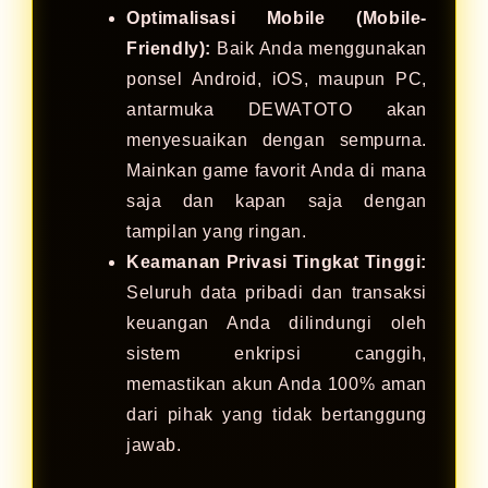
Optimalisasi Mobile (Mobile-
Friendly):
Baik Anda menggunakan
ponsel Android, iOS, maupun PC,
antarmuka DEWATOTO akan
menyesuaikan dengan sempurna.
Mainkan game favorit Anda di mana
saja dan kapan saja dengan
tampilan yang ringan.
Keamanan Privasi Tingkat Tinggi:
Seluruh data pribadi dan transaksi
keuangan Anda dilindungi oleh
sistem enkripsi canggih,
memastikan akun Anda 100% aman
dari pihak yang tidak bertanggung
jawab.