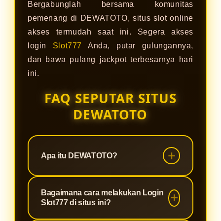
Bergabunglah bersama komunitas
pemenang di DEWATOTO, situs slot online
akses termudah saat ini. Segera akses
login
Slot777
Anda, putar gulungannya,
dan bawa pulang jackpot terbesarnya hari
ini.
FAQ SEPUTAR SITUS
DEWATOTO
Apa itu DEWATOTO?
DEWATOTO adalah situs slot online
Bagaimana cara melakukan Login
akses termudah dan terpercaya di
Slot777 di situs ini?
Indonesia. Kami menyediakan