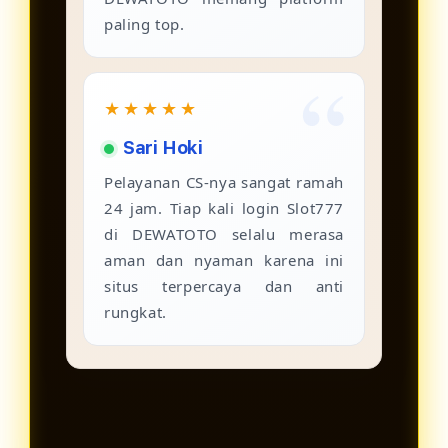
paling top.
Sari Hoki
Pelayanan CS-nya sangat ramah
24 jam. Tiap kali login Slot777
di DEWATOTO selalu merasa
aman dan nyaman karena ini
situs terpercaya dan anti
rungkat.