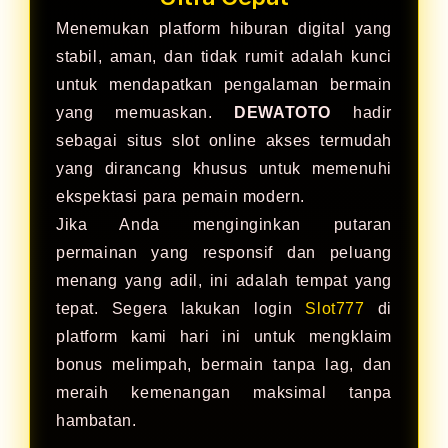
Menemukan platform hiburan digital yang
stabil, aman, dan tidak rumit adalah kunci
untuk mendapatkan pengalaman bermain
yang memuaskan.
DEWATOTO
hadir
sebagai situs slot online akses termudah
yang dirancang khusus untuk memenuhi
ekspektasi para pemain modern.
Jika Anda menginginkan putaran
permainan yang responsif dan peluang
menang yang adil, ini adalah tempat yang
tepat. Segera lakukan login
Slot777
di
platform kami hari ini untuk mengklaim
bonus melimpah, bermain tanpa lag, dan
meraih kemenangan maksimal tanpa
hambatan.