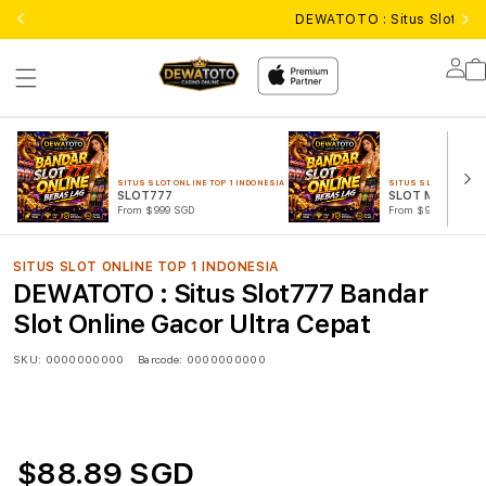
DEWATOTO : Situs Slot777 
Lo
in
SITUS SLOT ONLINE TOP 1 INDONESIA
SITUS SLOT ONLINE T
SLOT777
SLOT MAXWIN
From $999 SGD
From $999 SGD
SITUS SLOT ONLINE TOP 1 INDONESIA
DEWATOTO : Situs Slot777 Bandar
Slot Online Gacor Ultra Cepat
SKU:
0000000000
Barcode:
0000000000
$88.89 SGD