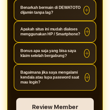
platform taruhan digital dengan
Prosesnya sangat cepat! Anda
Benarkah bermain di DEWATOTO
keamanan tingkat tinggi dan server
hanya perlu mengunjungi link resmi
dijamin tanpa lag?
yang sangat stabil, memastikan
atau alternatif DEWATOTO, lalu
pengalaman bermain yang nyaman
masukkan
username
dan
password
Ya, benar! Kami menggunakan
dan menguntungkan bagi setiap
Apakah situs ini mudah diakses
Anda di kolom login. Setelah login
infrastruktur server premium dari
menggunakan HP / Smartphone?
member.
Slot777 berhasil, Anda bisa
jaringan Slot777. Hal ini
langsung mengakses ratusan
memastikan setiap putaran mesin
Tentu saja. Sebagai situs slot online
permainan gacor yang tersedia di
Bonus apa saja yang bisa saya
slot Anda berjalan mulus tanpa
lag
akses termudah, platform kami telah
klaim setelah bergabung?
lobi kami.
atau gangguan jaringan, sehingga
dirancang dengan teknologi HTML5
peluang untuk meraih
maxwin
tidak
yang 100%
mobile-friendly
. Anda
DEWATOTO terkenal dengan
akan terlewatkan.
Bagaimana jika saya mengalami
tidak perlu mengunduh aplikasi
penawaran bonus melimpah. Mulai
kendala atau lupa password saat
tambahan; cukup buka
browser
di
dari
Bonus New Member
di awal
mau login?
HP Android atau iOS Anda, dan situs
pendaftaran, Bonus Deposit Harian,
akan menyesuaikan secara
Anda tidak perlu khawatir. Kami
hingga Cashback dan Rollingan
otomatis.
memiliki tim
Customer Service
mingguan. Semua promosi ini
Review Member
profesional yang siaga 24 jam
dirancang untuk menambah modal