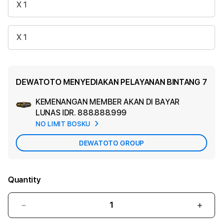
X 1
X 1
DEWATOTO MENYEDIAKAN PELAYANAN BINTANG 7
KEMENANGAN MEMBER AKAN DI BAYAR
Ad
LUNAS
IDR. 888.888.999
App
NO LIMIT BOSKU
Car
DEWATOTO GROUP
Quantity
Decrease
Incr
quantity
quant