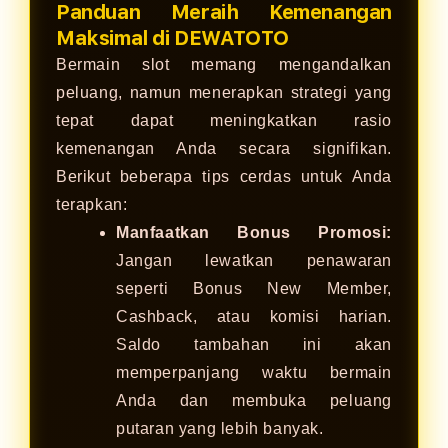
Panduan Meraih Kemenangan
Maksimal di DEWATOTO
Bermain slot memang mengandalkan
peluang, namun menerapkan strategi yang
tepat dapat meningkatkan rasio
kemenangan Anda secara signifikan.
Berikut beberapa tips cerdas untuk Anda
terapkan:
Manfaatkan Bonus Promosi:
Jangan lewatkan penawaran
seperti Bonus New Member,
Cashback, atau komisi harian.
Saldo tambahan ini akan
memperpanjang waktu bermain
Anda dan membuka peluang
putaran yang lebih banyak.