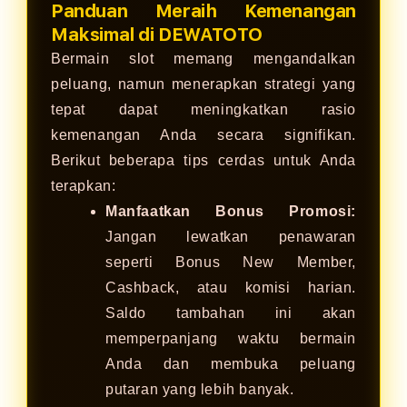
Panduan Meraih Kemenangan
Maksimal di DEWATOTO
Bermain slot memang mengandalkan
peluang, namun menerapkan strategi yang
tepat dapat meningkatkan rasio
kemenangan Anda secara signifikan.
Berikut beberapa tips cerdas untuk Anda
terapkan:
Manfaatkan Bonus Promosi:
Jangan lewatkan penawaran
seperti Bonus New Member,
Cashback, atau komisi harian.
Saldo tambahan ini akan
memperpanjang waktu bermain
Anda dan membuka peluang
putaran yang lebih banyak.