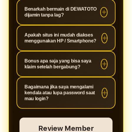
platform taruhan digital dengan
Prosesnya sangat cepat! Anda
Benarkah bermain di DEWATOTO
keamanan tingkat tinggi dan server
hanya perlu mengunjungi link resmi
dijamin tanpa lag?
yang sangat stabil, memastikan
atau alternatif DEWATOTO, lalu
pengalaman bermain yang nyaman
masukkan
username
dan
password
Ya, benar! Kami menggunakan
dan menguntungkan bagi setiap
Apakah situs ini mudah diakses
Anda di kolom login. Setelah login
infrastruktur server premium dari
menggunakan HP / Smartphone?
member.
Slot777 berhasil, Anda bisa
jaringan Slot777. Hal ini
langsung mengakses ratusan
memastikan setiap putaran mesin
Tentu saja. Sebagai situs slot online
permainan gacor yang tersedia di
Bonus apa saja yang bisa saya
slot Anda berjalan mulus tanpa
lag
akses termudah, platform kami telah
klaim setelah bergabung?
lobi kami.
atau gangguan jaringan, sehingga
dirancang dengan teknologi HTML5
peluang untuk meraih
maxwin
tidak
yang 100%
mobile-friendly
. Anda
DEWATOTO terkenal dengan
akan terlewatkan.
Bagaimana jika saya mengalami
tidak perlu mengunduh aplikasi
penawaran bonus melimpah. Mulai
kendala atau lupa password saat
tambahan; cukup buka
browser
di
dari
Bonus New Member
di awal
mau login?
HP Android atau iOS Anda, dan situs
pendaftaran, Bonus Deposit Harian,
akan menyesuaikan secara
Anda tidak perlu khawatir. Kami
hingga Cashback dan Rollingan
otomatis.
memiliki tim
Customer Service
mingguan. Semua promosi ini
Review Member
profesional yang siaga 24 jam
dirancang untuk menambah modal