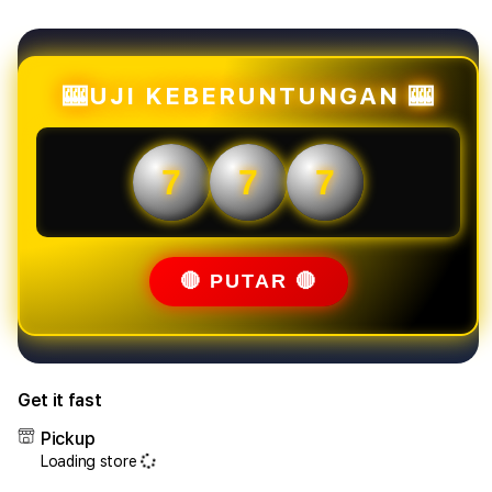
for
for
DEWATOTO
DEW
:
:
Situs
Situs
🎰UJI KEBERUNTUNGAN 🎰
Slot777
Slot
Bandar
Band
Slot
Slot
7
7
7
Online
Onlin
Gacor
Gaco
Ultra
Ultra
Cepat
Cepa
🔴 PUTAR 🔴
Get it fast
Pickup
Loading store