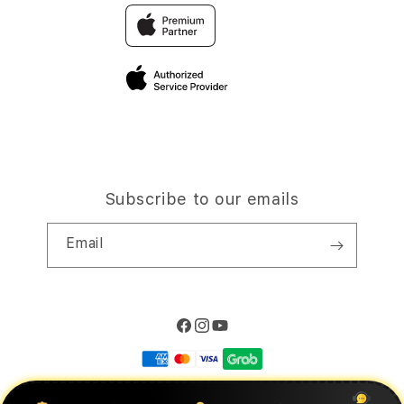
FAQ
Traveller’s Reservation
Elush Corporate Website
Privacy Policy
Site Terms of Use
Subscribe to our emails
Email
Facebook
Instagram
YouTube
Payment
methods