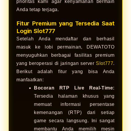
prioritas kami agar kenyamanan bermain
Anda tetap terjaga.
Fitur Premium yang Tersedia Saat
Login Slot777
Setelah Anda mendaftar dan berhasil
masuk ke lobi permainan, DEWATOTO
menyuguhkan berbagai fasilitas premium
yang beroperasi di jaringan server
Slot777
.
Berikut adalah fitur yang bisa Anda
manfaatkan:
Bocoran RTP Live Real-Time:
Tersedia halaman khusus yang
memuat informasi persentase
kemenangan (RTP) dari setiap
game secara langsung. Ini sangat
membantu Anda memilih mesin