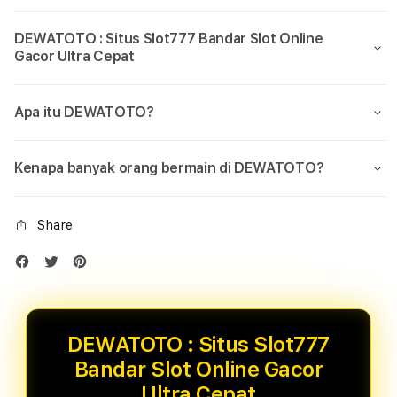
DEWATOTO : Situs Slot777 Bandar Slot Online
Gacor Ultra Cepat
Apa itu DEWATOTO?
Kenapa banyak orang bermain di DEWATOTO?
Share
DEWATOTO : Situs Slot777
Bandar Slot Online Gacor
Ultra Cepat