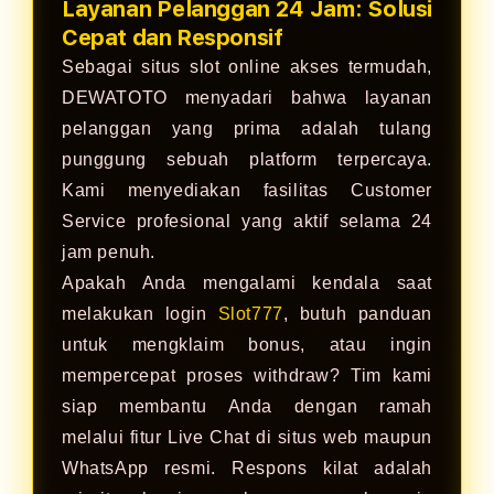
Layanan Pelanggan 24 Jam: Solusi
Cepat dan Responsif
Sebagai situs slot online akses termudah,
DEWATOTO menyadari bahwa layanan
pelanggan yang prima adalah tulang
punggung sebuah platform terpercaya.
Kami menyediakan fasilitas Customer
Service profesional yang aktif selama 24
jam penuh.
Apakah Anda mengalami kendala saat
melakukan login
Slot777
, butuh panduan
untuk mengklaim bonus, atau ingin
mempercepat proses withdraw? Tim kami
siap membantu Anda dengan ramah
melalui fitur Live Chat di situs web maupun
WhatsApp resmi. Respons kilat adalah