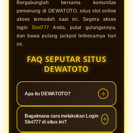
Bergabunglah bersama komunitas
pemenang di DEWATOTO, situs slot online
akses termudah saat ini. Segera akses
login
Slot777
Anda, putar gulungannya,
dan bawa pulang jackpot terbesarnya hari
ini.
FAQ SEPUTAR SITUS
DEWATOTO
Apa itu DEWATOTO?
DEWATOTO adalah situs slot online
Bagaimana cara melakukan Login
akses termudah dan terpercaya di
Slot777 di situs ini?
Indonesia. Kami menyediakan