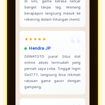
di sini, game kerasa lancar
banget tanpa lag. Menang
berapapun langsung masuk ke
rekening dalam hitungan menit.
Hendra JP
DEWATOTO juara! Situs slot
online akses termudah yang
pernah saya coba. Tinggal login
Slot777, langsung bisa nikmati
ratusan game gacor dengan
gampang.