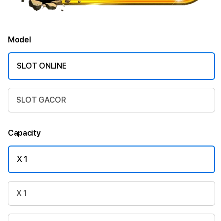
Model
SLOT ONLINE
SLOT GACOR
Capacity
X 1
X 1