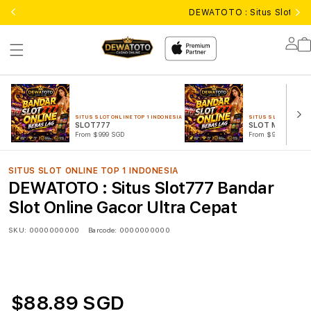
DEWATOTO : Situs Slot777 
Lo
in
SITUS SLOT ONLINE TOP 1 INDONESIA
SITUS SLOT ONLINE T
SLOT777
SLOT MAXWIN
From $999 SGD
From $999 SGD
SITUS SLOT ONLINE TOP 1 INDONESIA
DEWATOTO : Situs Slot777 Bandar
Slot Online Gacor Ultra Cepat
SKU:
0000000000
Barcode:
0000000000
$88.89 SGD